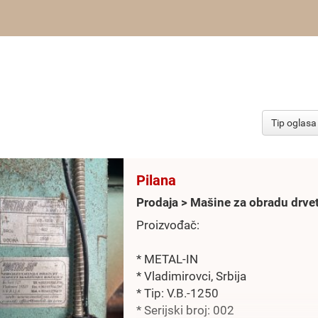
Pilana
Prodaja > Мašine za obradu drve
Proizvođač:
* METAL-IN
* Vladimirovci, Srbija
* Tip: V.B.-1250
* Serijski broj: 002