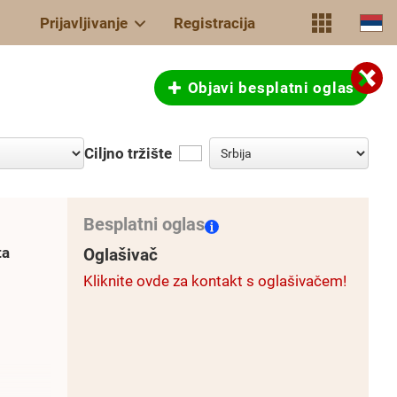
Prijavljivanje
Registracija
Objavi besplatni oglas
Ciljno tržište
Besplatni oglas
ta
Oglašivač
Kliknite ovde za kontakt s oglašivačem!