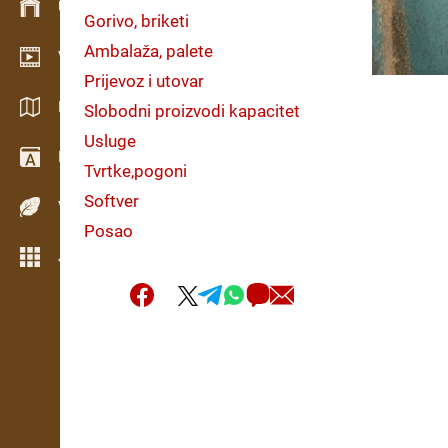
Upravljanje zalihama
Gorivo, briketi
Ambalaža, palete
Video salon
Prijevoz i utovar
Katalozi / Brošure
Slobodni proizvodi kapacitet
Usluge
Rečnik
Tvrtke,pogoni
Softver
Vrste drveta
Posao
Još opcija