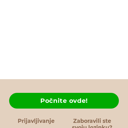
Počnite ovde!
Prijavljivanje
Zaboravili ste
svoju lozinku?