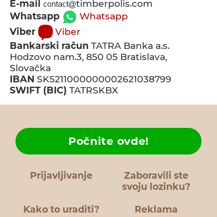
E-mail
timberpolis.com
Whatsapp
Whatsapp
Viber
Viber
Bankarski račun
TATRA Banka a.s.
Hodzovo nam.3, 850 05 Bratislava,
Slovačka
IBAN
SK5211000000002621038799
SWIFT (BIC)
TATRSKBX
Počnite ovde!
Prijavljivanje
Zaboravili ste
svoju lozinku?
Kako to uraditi?
Reklama