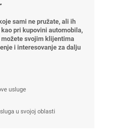
r
oje sami ne pružate, ali ih
 kao pri kupovini automobila,
i možete svojim klijentima
enje i interesovanje za dalju
ove usluge
sluga u svojoj oblasti