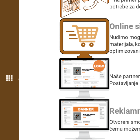
potrebe za d
Online s
Nudimo moguć
materijala, 
optimizovani
Naše partners
Još opcija
Postavljanje
Reklam
Otvoreni smo
čemu možemo 