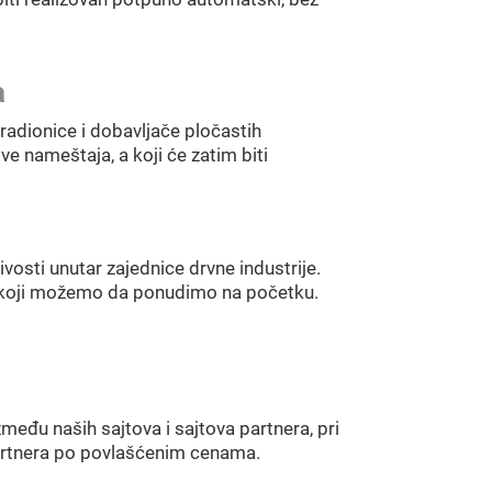
a
adionice i dobavljače pločastih
 nameštaja, a koji će zatim biti
vosti unutar zajednice drvne industrije.
m koji možemo da ponudimo na početku.
eđu naših sajtova i sajtova partnera, pri
artnera po povlašćenim cenama.