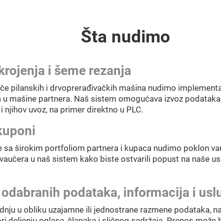
Šta nudimo
krojenja i šeme rezanja
če pilanskih i drvoprerađivačkih mašina nudimo implementacij
 u mašine partnera. Naš sistem omogućava izvoz podataka
i njihov uvoz, na primer direktno u PLC.
kuponi
 sa širokim portfoliom partnera i kupaca nudimo poklon vau
vaučera u naš sistem kako biste ostvarili popust na naše us
 odabranih podataka, informacija i usl
nju u obliku uzajamne ili jednostrane razmene podataka, 
ri deljenju oglasa, članaka i sličnog sadržaja. Prenos može 