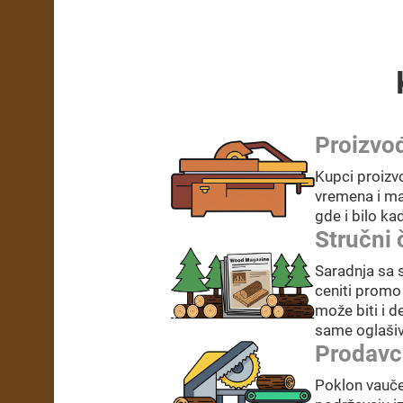
Proizvođ
Kupci proizvo
vremena i mat
gde i bilo ka
Stručni 
Saradnja sa s
ceniti promo 
može biti i d
same oglaši
Prodavci
Poklon vauče