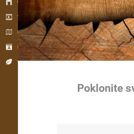
Upravljanje zalihama
Video salon
Katalozi / Brošure
Rečnik
Vrste drveta
Poklonite s