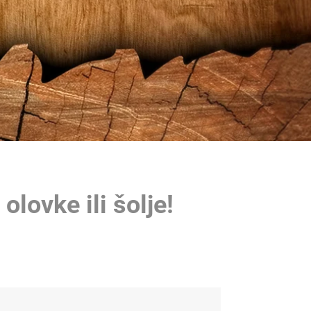
lovke ili šolje!