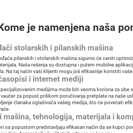
Kome je namenjena naša po
ači stolarskih i pilanskih mašina
đača pilanskih i stolarskih mašina sigurno će ceniti optimiz
erijala. Naša rešenja su dostupna i putem mobilne aplikacij
da. Na taj način vaši klijenti mogu još efikasnije koristiti vaš
časopisi i internet mediji
pecijalizovanim medijima može biti veoma korisna za obe stra
vaučer za popust prilikom poručivanja pretplate na naše usl
eljenje članaka oglašivača vašeg medija, što će povećati efi
vače.
 mašina, tehnologija, materijala i ko
ri sa popustom predstavljaju efikasan način da se kupci po