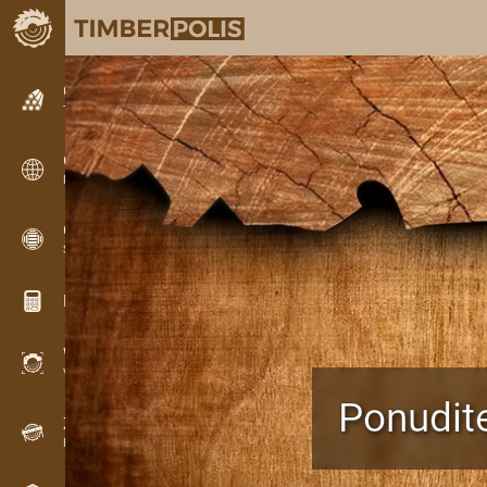
Oglašavanje
Tekstualne oglase
Oglašavanje
Međunarodni oglasi
OPTI-TIMB
Šeme rezanja
Kalkulatori za drvo
WoodProfi
Volumen drveta s AI
Ponudite
Zapisnik
Evidencija drveta na terenu