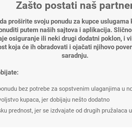
Zašto postati naš partne
 da proširite svoju ponudu za kupce uslugama k
uditi putem naših sajtova i aplikacija. Slično
e osiguranje ili neki drugi dodatni poklon, i v
t koja će ih obradovati i ojačati njihovo pover
saradnju.
ijate:
ponudu bez potrebe za sopstvenim ulaganjima u n
oljstvo kupaca, jer dobijaju nešto dodatno
u prednost, jer se izdvajate od drugih pružalaca u