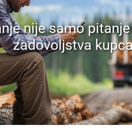
nje nije samo pitanje 
zadovoljstva kupca