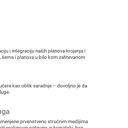
u i integraciju naših planova krojenja i
, šema i planova u bilo kom zahtevanom
čere kao oblik saradnje – dovoljno je da
luge.
uga
namenjene prvenstveno stručnim medijima
biti realizovan potpuno automatski, bez