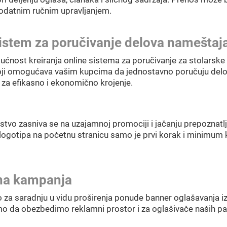
odatnim ručnim upravljanjem.
istem za poručivanje delova nameštaj
nost kreiranja online sistema za poručivanje za stolarske r
koji omogućava vašim kupcima da jednostavno poručuju delove
 za efikasno i ekonomično krojenje.
tvo zasniva se na uzajamnoj promociji i jačanju prepoznatlji
 logotipa na početnu stranicu samo je prvi korak i minimu
na kampanja
 za saradnju u vidu proširenja ponude banner oglašavanja izm
da obezbedimo reklamni prostor i za oglašivače naših p