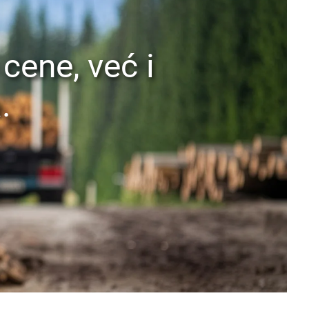
cene, već i
.