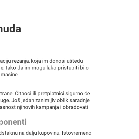
nuda
aciju rezanja, koja im donosi uštedu
e, tako da im mogu lako pristupiti bilo
e mašine.
ne. Čitaoci ili pretplatnici sigurno će
uge. Još jedan zanimljiv oblik saradnje
kasnost njihovih kampanja i obradovati
mponenti
dstaknu na dalju kupovinu. Istovremeno