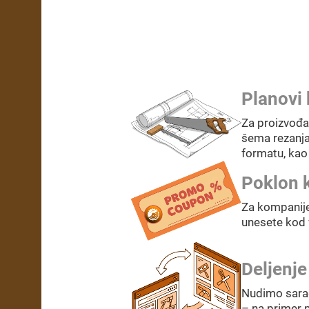
Planovi 
Za proizvođa
šema rezanja
formatu, kao 
Poklon 
Za kompanije
unesete kod 
Deljenje
Nudimo sarad
– na primer p