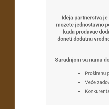
Ideja partnerstva je
možete jednostavno pon
kada prodavac dodaj
doneti dodatnu vrednos
Saradnjom sa nama dob
Proširenu 
Veće zadov
Konkurentsk