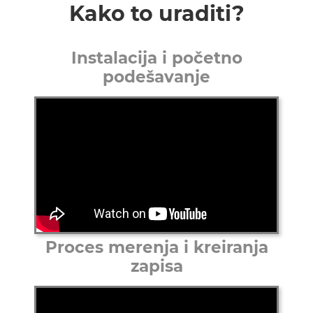
Kako to uraditi?
Instalacija i početno
podešavanje
Proces merenja i kreiranja
zapisa