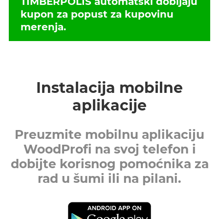
TIMBERPOLIS automatski dobijaju
kupon za popust za kupovinu
merenja.
Instalacija mobilne
aplikacije
Preuzmite mobilnu aplikaciju
WoodProfi na svoj telefon i
dobijte korisnog pomoćnika za
rad u šumi ili na pilani.