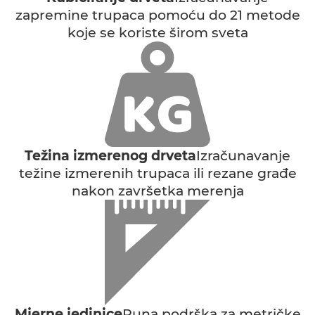
zapremine trupaca pomoću do 21 metode
koje se koriste širom sveta
Težina izmerenog drveta
Izračunavanje
težine izmerenih trupaca ili rezane građe
nakon završetka merenja
Mjerne jedinice
Puna podrška za metričke