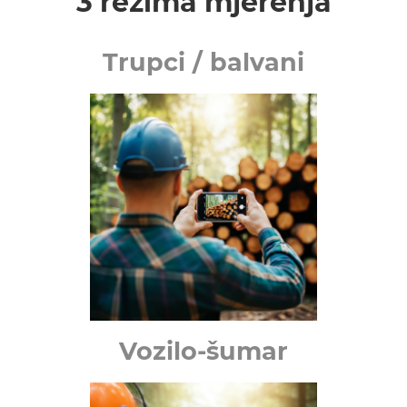
3 režima mjerenja
Trupci / balvani
Vozilo-šumar