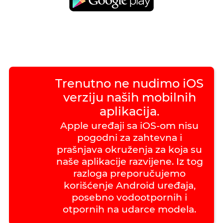
Trenutno ne nudimo iOS
verziju naših mobilnih
aplikacija.
Apple uređaji sa iOS-om nisu
pogodni za zahtevna i
prašnjava okruženja za koja su
naše aplikacije razvijene. Iz tog
razloga preporučujemo
korišćenje Android uređaja,
posebno vodootpornih i
otpornih na udarce modela.