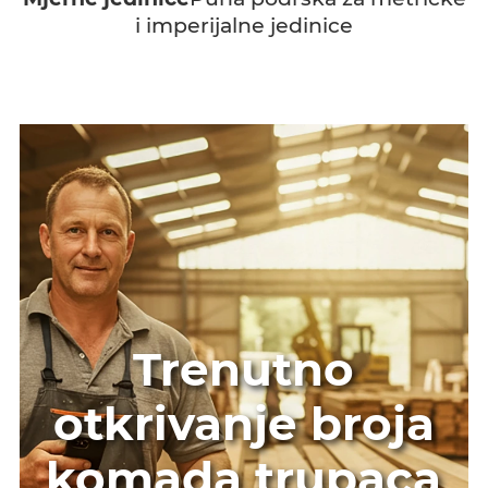
i imperijalne jedinice
Trenutno
otkrivanje broja
komada trupaca