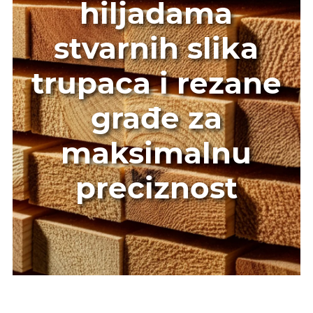
hiljadama
stvarnih slika
trupaca i rezane
građe za
maksimalnu
preciznost