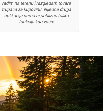
radim na terenu i razgledam tovare
trupaca za kupovinu. Nijedna druga
aplikacija nema ni približno toliko
funkcija kao vaša!