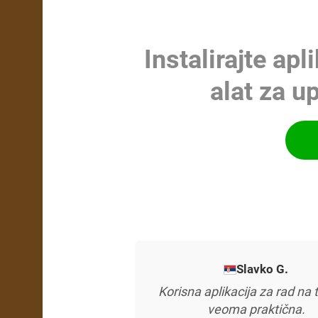
Instalirajte apl
alat za u
Tomasz W.
Ova aplikacija je nezamenljiva 
posebno kada se ne sećamo 