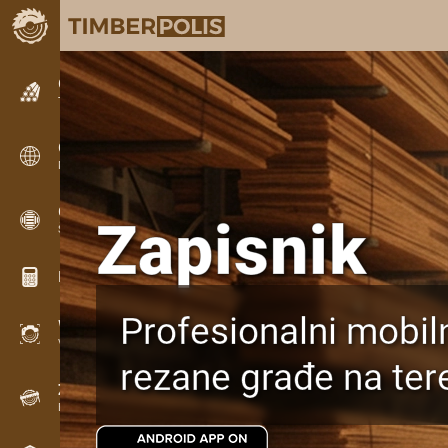
Oglašavanje
Tekstualne oglase
Oglašavanje
Međunarodni oglasi
OPTI-TIMB
Zapisnik
Šeme rezanja
Kalkulatori za drvo
Profesionalni mobiln
WoodProfi
Volumen drveta s AI
rezane građe na ter
Zapisnik
Evidencija drveta na terenu