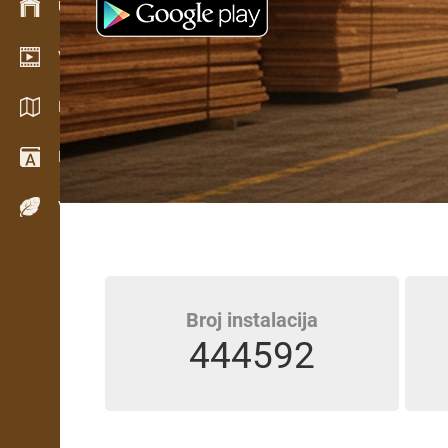
Upravljanje zalihama
Video salon
Katalozi / Brošure
Rečnik
Vrste drveta
Broj instalacija
444592