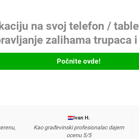
ikaciju na svoj telefon / tabl
pravljanje zalihama trupaca 
Počnite ovde!
Ivan H.
u pilani,
Kao građevinski profesionalac dajem
formule
ocenu 5/5