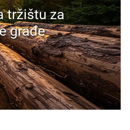
a tržištu za
ne građe