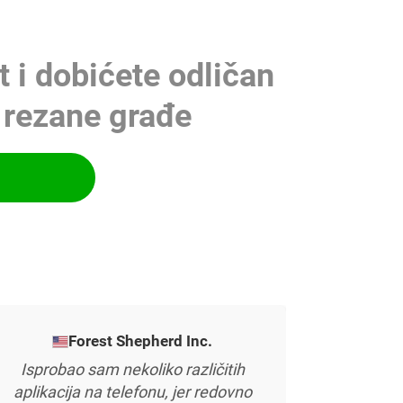
et i dobićete odličan
i rezane građe
Forest Shepherd Inc.
Isprobao sam nekoliko različitih
aplikacija na telefonu, jer redovno