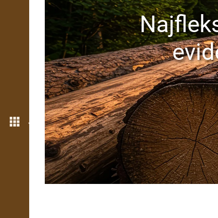
Najfleks
evid
Još opcija