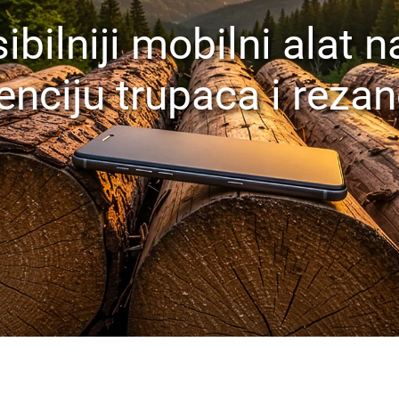
ibilniji mobilni alat n
enciju trupaca i reza