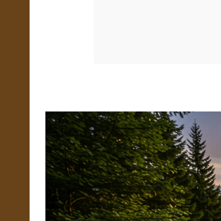
za zapreminu. Veliki plus za 
kalkulatore. Bazu podataka o
drveta treba proširiti. Iskre
preporučujem.