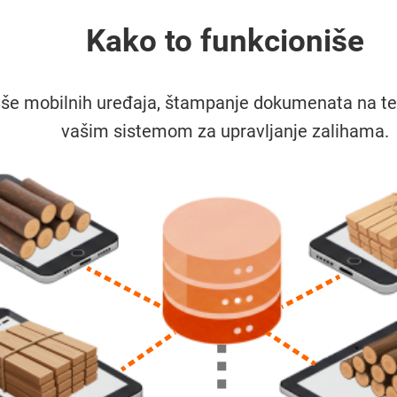
Kako to funkcioniše
više mobilnih uređaja, štampanje dokumenata na t
vašim sistemom za upravljanje zalihama.