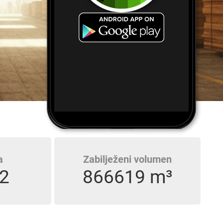
a
Zabilježeni volumen
2
866619 m³