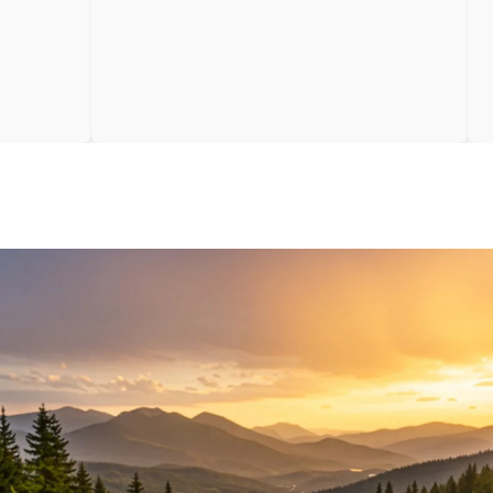
offline
 vrstama
no je