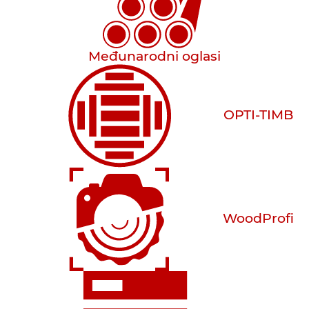
Međunarodni oglasi
OPTI-TIMB
WoodProfi