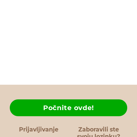
Počnite ovde!
Prijavljivanje
Zaboravili ste
svoju lozinku?