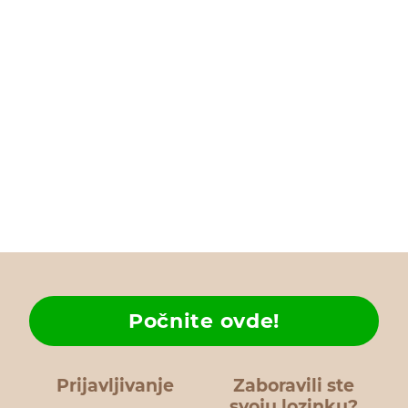
Počnite ovde!
Prijavljivanje
Zaboravili ste
svoju lozinku?