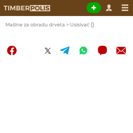
()
Мašine za obradu drveta > Usisivač