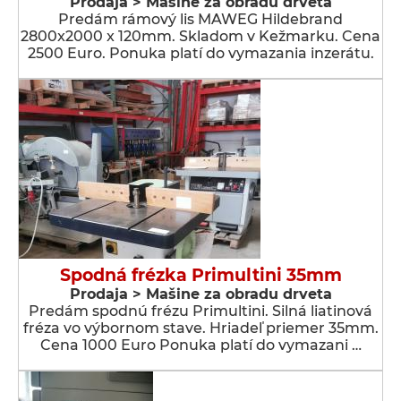
Prodaja > Мašine za obradu drveta
Predám rámový lis MAWEG Hildebrand
2800x2000 x 120mm. Skladom v Kežmarku. Cena
2500 Euro. Ponuka platí do vymazania inzerátu.
Spodná frézka Primultini 35mm
Prodaja > Мašine za obradu drveta
Predám spodnú frézu Primultini. Silná liatinová
fréza vo výbornom stave. Hriadeľ priemer 35mm.
Cena 1000 Euro Ponuka platí do vymazani …