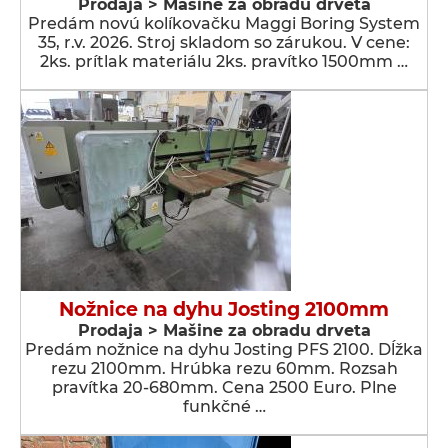
Prodaja > Мašine za obradu drveta
Predám novú kolíkovačku Maggi Boring System
35, r.v. 2026. Stroj skladom so zárukou. V cene:
2ks. prítlak materiálu 2ks. pravítko 1500mm …
Nožnice na dyhu Josting 2100mm
Prodaja > Мašine za obradu drveta
Predám nožnice na dyhu Josting PFS 2100. Dĺžka
rezu 2100mm. Hrúbka rezu 60mm. Rozsah
pravítka 20-680mm. Cena 2500 Euro. Plne
funkčné …