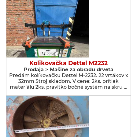
Kolikovačka Dettel M2232
Prodaja > Мašine za obradu drveta
Predám kolíkovačku Dettel M-2232. 22 vrtákov x
32mm Stroj skladom. V cene: 2ks. prítlak
materiálu 2ks. pravítko bočné systém na skru …