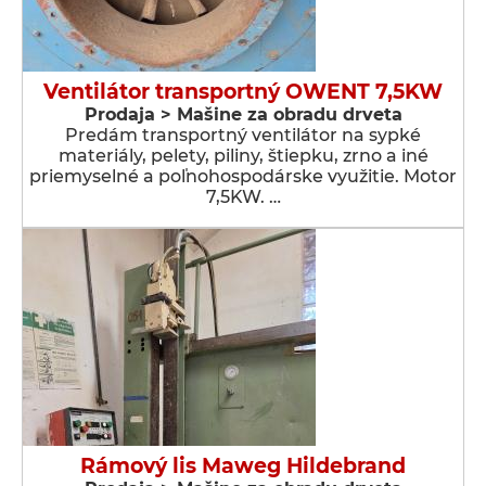
Ventilátor transportný OWENT 7,5KW
Prodaja > Мašine za obradu drveta
Predám transportný ventilátor na sypké
materiály, pelety, piliny, štiepku, zrno a iné
priemyselné a poľnohospodárske využitie. Motor
7,5KW. …
Rámový lis Maweg Hildebrand