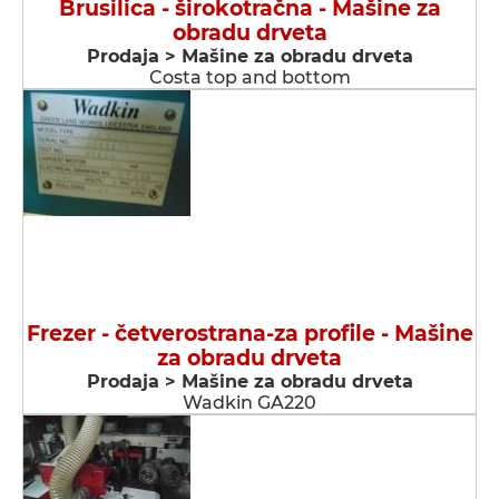
Brusilica - širokotračna - Мašine za
obradu drveta
Prodaja > Мašine za obradu drveta
Costa top and bottom
Frezer - četverostrana-za profile - Мašine
za obradu drveta
Prodaja > Мašine za obradu drveta
Wadkin GA220