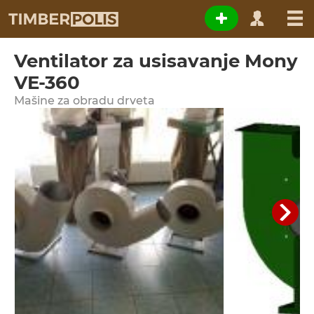
Ventilator za usisavanje Mony
VE-360
Мašine za obradu drveta