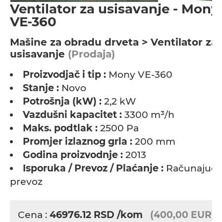
Ventilator za usisavanje - Mony
VE-360
Мašine za obradu drveta > Ventilator za
usisavanje
(Prodaja)
Proizvodjač i tip :
Mony VE-360
Stanje :
Novo
Potrošnja (kW) :
2,2 kW
Vazdušni kapacitet :
3300 m³/h
Maks. podtlak :
2500 Pa
Promjer izlaznog grla :
200 mm
Godina proizvodnje :
2013
Isporuka / Prevoz / Plaćanje :
Računajući
prevoz
Cena :
46976.12
RSD
/kom
(400,00 EUR)