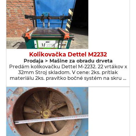
Kolikovačka Dettel M2232
Prodaja > Мašine za obradu drveta
Predám kolíkovačku Dettel M-2232. 22 vrtákov x
32mm Stroj skladom. V cene: 2ks. prítlak
materiálu 2ks. pravítko bočné systém na skru …