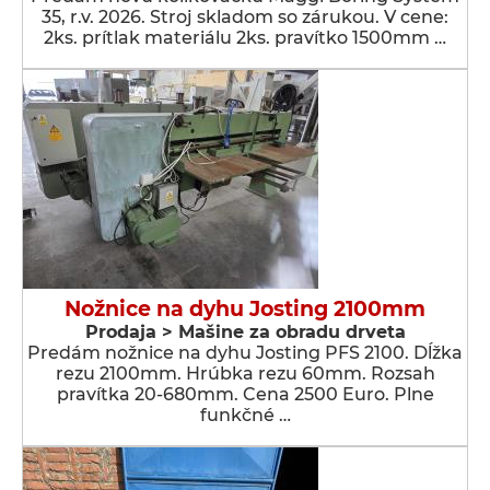
35, r.v. 2026. Stroj skladom so zárukou. V cene:
2ks. prítlak materiálu 2ks. pravítko 1500mm …
Nožnice na dyhu Josting 2100mm
Prodaja > Мašine za obradu drveta
Predám nožnice na dyhu Josting PFS 2100. Dĺžka
rezu 2100mm. Hrúbka rezu 60mm. Rozsah
pravítka 20-680mm. Cena 2500 Euro. Plne
funkčné …