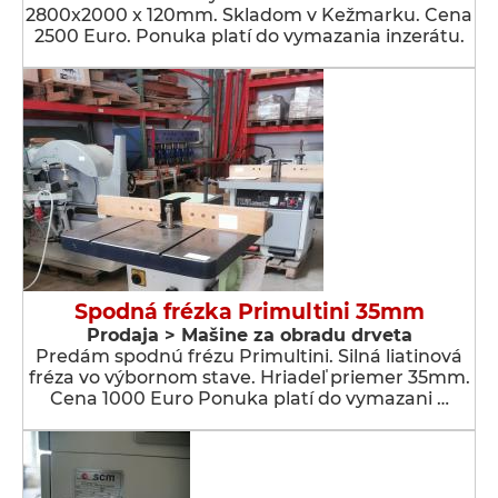
2800x2000 x 120mm. Skladom v Kežmarku. Cena
2500 Euro. Ponuka platí do vymazania inzerátu.
Spodná frézka Primultini 35mm
Prodaja > Мašine za obradu drveta
Predám spodnú frézu Primultini. Silná liatinová
fréza vo výbornom stave. Hriadeľ priemer 35mm.
Cena 1000 Euro Ponuka platí do vymazani …