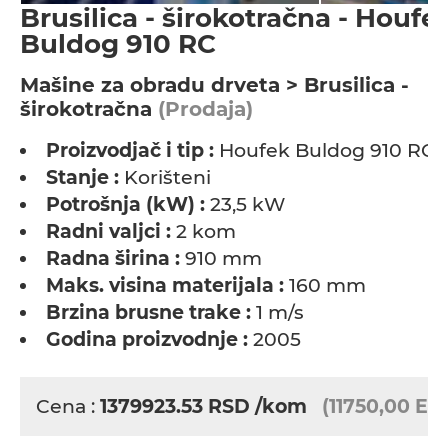
Brusilica - širokotračna - Houfe
Buldog 910 RC
Мašine za obradu drveta > Brusilica -
širokotračna
(Prodaja)
Proizvodjač i tip :
Houfek Buldog 910 RC
Stanje :
Korišteni
Potrošnja (kW) :
23,5 kW
Radni valjci :
2 kom
Radna širina :
910 mm
Maks. visina materijala :
160 mm
Brzina brusne trake :
1 m/s
Godina proizvodnje :
2005
Cena :
1379923.53
RSD
/kom
(11750,00 EU