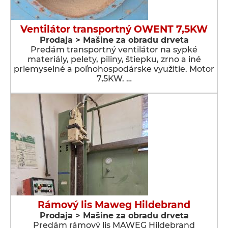
Ventilátor transportný OWENT 7,5KW
Prodaja > Мašine za obradu drveta
Predám transportný ventilátor na sypké
materiály, pelety, piliny, štiepku, zrno a iné
priemyselné a poľnohospodárske využitie. Motor
7,5KW. …
Rámový lis Maweg Hildebrand
Prodaja > Мašine za obradu drveta
Predám rámový lis MAWEG Hildebrand