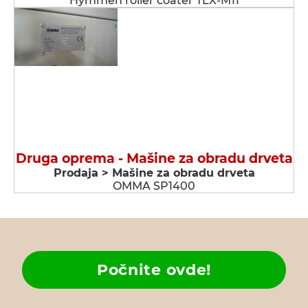
Hymmen roller coater TLX-M11
Druga oprema - Мašine za obradu drveta
Prodaja > Мašine za obradu drveta
OMMA SP1400
Počnite ovde!