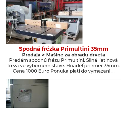
Spodná frézka Primultini 35mm
Prodaja > Мašine za obradu drveta
Predám spodnú frézu Primultini. Silná liatinová
fréza vo výbornom stave. Hriadeľ priemer 35mm.
Cena 1000 Euro Ponuka platí do vymazani …