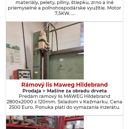
materiály, pelety, piliny, štiepku, zrno a iné
priemyselné a poľnohospodárske využitie. Motor
7,5KW. …
Rámový lis Maweg Hildebrand
Prodaja > Мašine za obradu drveta
Predám rámový lis MAWEG Hildebrand
2800x2000 x 120mm. Skladom v Kežmarku. Cena
2500 Euro. Ponuka platí do vymazania inzerátu.