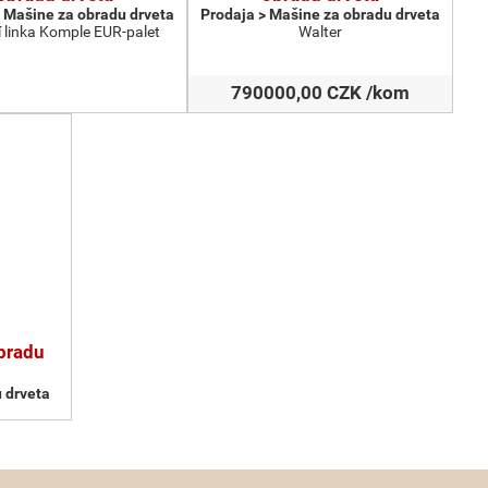
 Мašine za obradu drveta
Prodaja > Мašine za obradu drveta
 linka Komple EUR-palet
Walter
790000,00 CZK /kom
obradu
 drveta