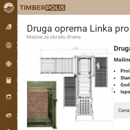
Oglašavanje
Druga oprema Linka pro
Tekstualne oglase
Мašine za obradu drveta
Oglašavanje
Drug
Međunarodni oglasi
Мašine
OPTI-TIMB
Šeme rezanja
Proi
Stan
Kalkulatori za drvo
Godi
Ispo
WoodProfi
Volumen drveta s AI
Cena
Zapisnik
Evidencija drveta na terenu