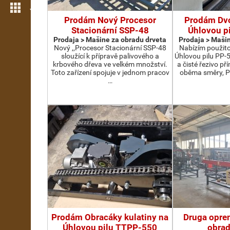
Još opcija
Prodám Nový Procesor
Prodám Dv
Stacionární SSP-48
Úhlovou p
Prodaja > Мašine za obradu drveta
Prodaja > Мašin
Nový ,,Procesor Stacionární SSP-48
Nabízím použit
sloužící k přípravě palivového a
Úhlovou pilu PP-
krbového dřeva ve velkém množství.
a čisté řezivo př
Toto zařízení spojuje v jednom pracov
oběma směry, P
…
Prodám Obracáky kulatiny na
Druga opre
Úhlovou pilu TTPP-550
obrad