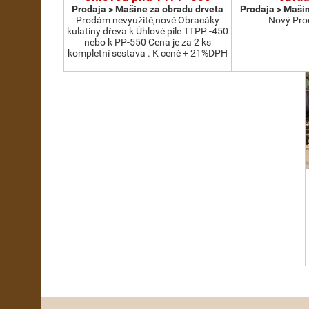
Prodaja > Мašine za obradu drveta
Prodaja > Мašin
Prodám nevyužité,nové Obracáky
Nový Pro
kulatiny dřeva k Úhlové pile TTPP -450
nebo k PP-550 Cena je za 2 ks
kompletní sestava . K ceně + 21%DPH