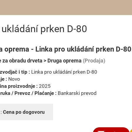
 ukládání prken D-80
a oprema - Linka pro ukládání prken D-80
 za obradu drveta > Druga oprema
(Prodaja)
zvodjač i tip :
Linka pro ukládání prken D-80
je :
Novo
na proizvodnje :
2025
ruka / Prevoz / Plaćanje :
Bankarski prevod
 :
Cena po dogovoru