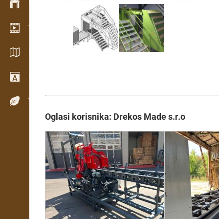
Upravljanje zalihama
Video salon
Katalozi / Brošure
Rečnik
Vrste drveta
Oglasi korisnika: Drekos Made s.r.o