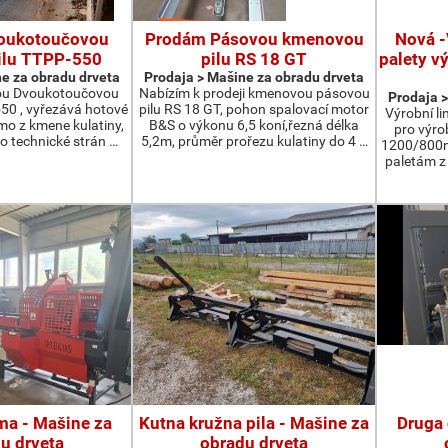
oukotoučovou
Prodám Pásovou kmenovou
Nová -
ilu TTPP-550
pilu RS 18 GT
palety v
e za obradu drveta
Prodaja > Мašine za obradu drveta
ou Dvoukotoučovou
Nabízím k prodeji kmenovou pásovou
Prodaja >
550 , vyřezává hotové
pilu RS 18 GT, pohon spalovací motor
Výrobní li
ímo z kmene kulatiny,
B&S o výkonu 6,5 koní,řezná délka
pro výro
o technické strán …
5,2m, průměr prořezu kulatiny do 4 …
1200/800m
paletám 
ma - Мašine za
Kutna kružna pila - Мašine za
Druga 
u drveta
obradu drveta