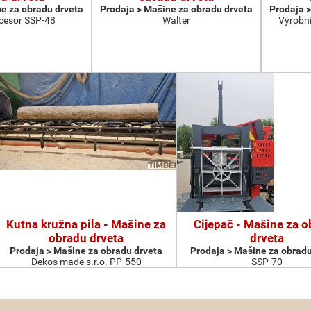
e za obradu drveta
Prodaja > Мašine za obradu drveta
Prodaja >
cesor SSP-48
Walter
Výrobní
Kutna kružna pila - Мašine za
Cijepač - Мašine za 
obradu drveta
drveta
Prodaja > Мašine za obradu drveta
Prodaja > Мašine za obradu
Dekos made s.r.o. PP-550
SSP-70