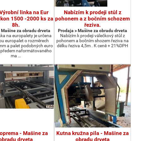
Výrobní linka na Eur
Nabízím k prodeji stůl z
ýkon 1500 -2000 ks za
pohonem a z bočním schozem
8h.
řeziva.
 Мašine za obradu drveta
Prodaja > Мašine za obradu drveta
nka na europalety je určena
Nabízím k prodeji válečkový stůl z
bu europalet o rozměrech
pohonem a bočním shozem řeziva na
m a palet podobných euro
délku řeziva 4,5m . K ceně + 21%DPH
z předem naformátovaného
ma …
oprema - Мašine za
Kutna kružna pila - Мašine za
obradu drveta
obradu drveta