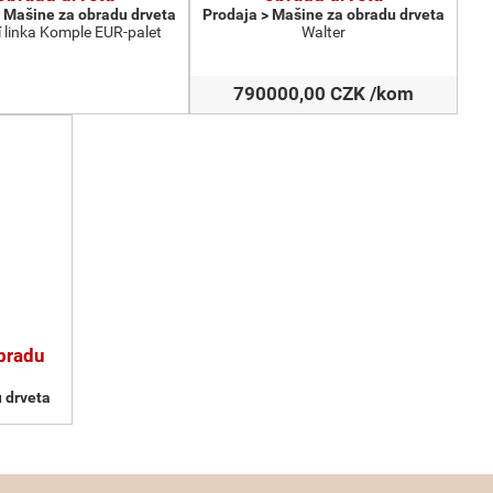
 Мašine za obradu drveta
Prodaja > Мašine za obradu drveta
 linka Komple EUR-palet
Walter
790000,00 CZK /kom
obradu
 drveta