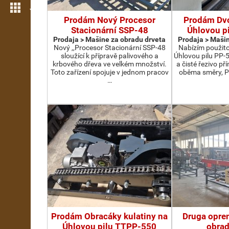
Još opcija
Prodám Nový Procesor
Prodám Dv
Stacionární SSP-48
Úhlovou p
Prodaja > Мašine za obradu drveta
Prodaja > Мašin
Nový ,,Procesor Stacionární SSP-48
Nabízím použit
sloužící k přípravě palivového a
Úhlovou pilu PP-
krbového dřeva ve velkém množství.
a čisté řezivo př
Toto zařízení spojuje v jednom pracov
oběma směry, P
…
Prodám Obracáky kulatiny na
Druga opre
Úhlovou pilu TTPP-550
obrad