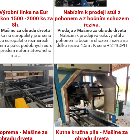
Výrobní linka na Eur
Nabízím k prodeji stůl z
ýkon 1500 -2000 ks za
pohonem a z bočním schozem
8h.
řeziva.
 Мašine za obradu drveta
Prodaja > Мašine za obradu drveta
nka na europalety je určena
Nabízím k prodeji válečkový stůl z
bu europalet o rozměrech
pohonem a bočním shozem řeziva na
m a palet podobných euro
délku řeziva 4,5m . K ceně + 21%DPH
z předem naformátovaného
ma …
oprema - Мašine za
Kutna kružna pila - Мašine za
obradu drveta
obradu drveta