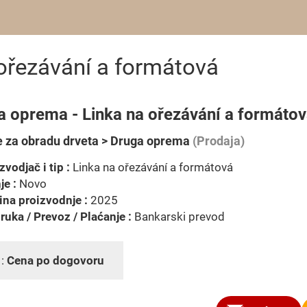
ořezávání a formátová
a oprema - Linka na ořezávání a formáto
 za obradu drveta > Druga oprema
(Prodaja)
zvodjač i tip :
Linka na ořezávání a formátová
je :
Novo
na proizvodnje :
2025
ruka / Prevoz / Plaćanje :
Bankarski prevod
 :
Cena po dogovoru