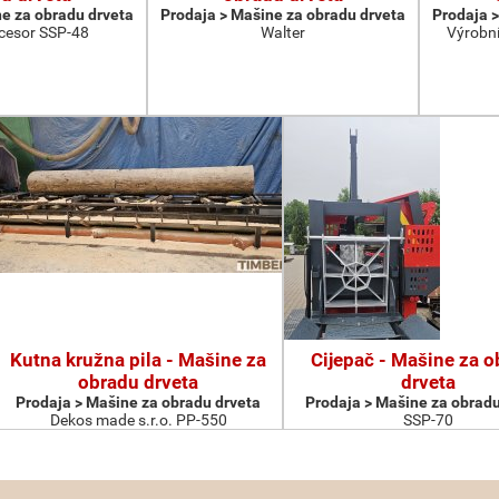
e za obradu drveta
Prodaja > Мašine za obradu drveta
Prodaja >
cesor SSP-48
Walter
Výrobní
Kutna kružna pila - Мašine za
Cijepač - Мašine za 
obradu drveta
drveta
Prodaja > Мašine za obradu drveta
Prodaja > Мašine za obradu
Dekos made s.r.o. PP-550
SSP-70