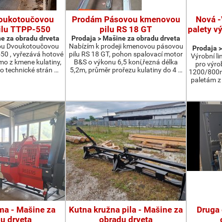
oukotoučovou
Prodám Pásovou kmenovou
Nová -
ilu TTPP-550
pilu RS 18 GT
palety v
e za obradu drveta
Prodaja > Мašine za obradu drveta
ou Dvoukotoučovou
Nabízím k prodeji kmenovou pásovou
Prodaja >
550 , vyřezává hotové
pilu RS 18 GT, pohon spalovací motor
Výrobní li
ímo z kmene kulatiny,
B&S o výkonu 6,5 koní,řezná délka
pro výro
o technické strán …
5,2m, průměr prořezu kulatiny do 4 …
1200/800m
paletám 
ma - Мašine za
Kutna kružna pila - Мašine za
Druga 
u drveta
obradu drveta