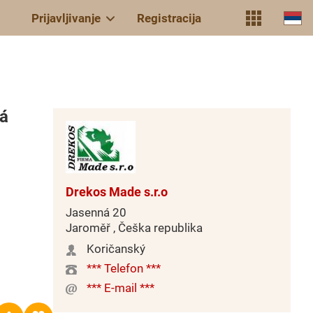
Prijavljivanje
Registracija
vá
Drekos Made s.r.o
Jasenná 20
Jaroměř , Češka republika
Koričanský
*** Telefon ***
*** E-mail ***