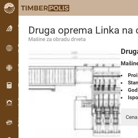
Oglašavanje
Druga oprema Linka na 
Tekstualne oglase
Мašine za obradu drveta
Oglašavanje
Drug
Međunarodni oglasi
Мašine
OPTI-TIMB
Šeme rezanja
Proi
Stan
Kalkulatori za drvo
Godi
Ispo
WoodProfi
Volumen drveta s AI
Cena
Zapisnik
Evidencija drveta na terenu