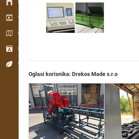
Upravljanje zalihama
Video salon
Katalozi / Brošure
Rečnik
Vrste drveta
Oglasi korisnika: Drekos Made s.r.o