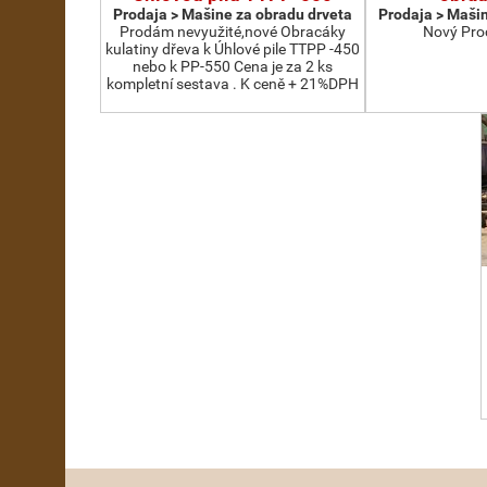
Prodaja > Мašine za obradu drveta
Prodaja > Мašin
Prodám nevyužité,nové Obracáky
Nový Pro
kulatiny dřeva k Úhlové pile TTPP -450
nebo k PP-550 Cena je za 2 ks
kompletní sestava . K ceně + 21%DPH