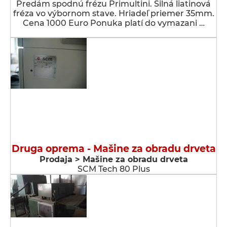
Predám spodnú frézu Primultini. Silná liatinová
fréza vo výbornom stave. Hriadeľ priemer 35mm.
Cena 1000 Euro Ponuka platí do vymazani …
Druga oprema - Мašine za obradu drveta
Prodaja > Мašine za obradu drveta
SCM Tech 80 Plus