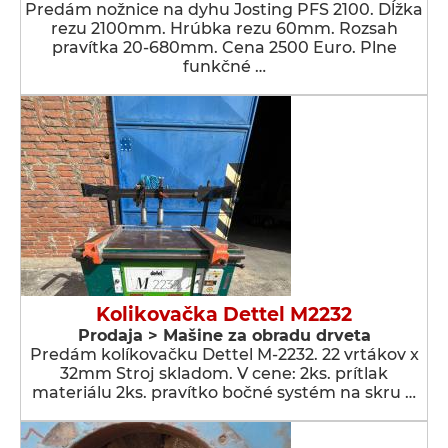
Predám nožnice na dyhu Josting PFS 2100. Dĺžka
rezu 2100mm. Hrúbka rezu 60mm. Rozsah
pravítka 20-680mm. Cena 2500 Euro. Plne
funkčné …
Kolikovačka Dettel M2232
Prodaja > Мašine za obradu drveta
Predám kolíkovačku Dettel M-2232. 22 vrtákov x
32mm Stroj skladom. V cene: 2ks. prítlak
materiálu 2ks. pravítko bočné systém na skru …