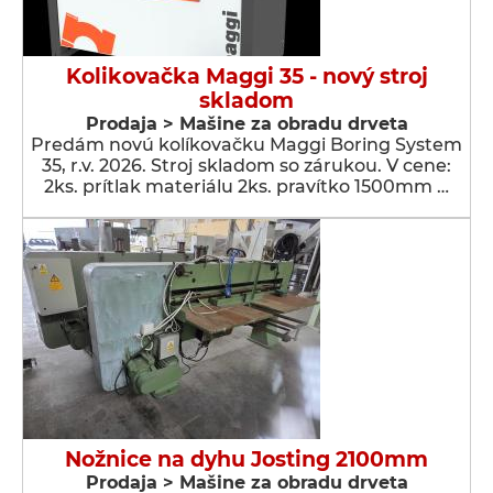
Kolikovačka Maggi 35 - nový stroj
skladom
Prodaja > Мašine za obradu drveta
Predám novú kolíkovačku Maggi Boring System
35, r.v. 2026. Stroj skladom so zárukou. V cene:
2ks. prítlak materiálu 2ks. pravítko 1500mm …
Nožnice na dyhu Josting 2100mm
Prodaja > Мašine za obradu drveta