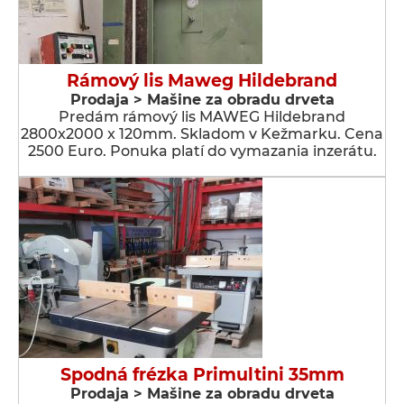
Rámový lis Maweg Hildebrand
Prodaja > Мašine za obradu drveta
Predám rámový lis MAWEG Hildebrand
2800x2000 x 120mm. Skladom v Kežmarku. Cena
2500 Euro. Ponuka platí do vymazania inzerátu.
Spodná frézka Primultini 35mm
Prodaja > Мašine za obradu drveta