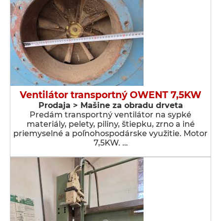
Ventilátor transportný OWENT 7,5KW
Prodaja > Мašine za obradu drveta
Predám transportný ventilátor na sypké
materiály, pelety, piliny, štiepku, zrno a iné
priemyselné a poľnohospodárske využitie. Motor
7,5KW. …