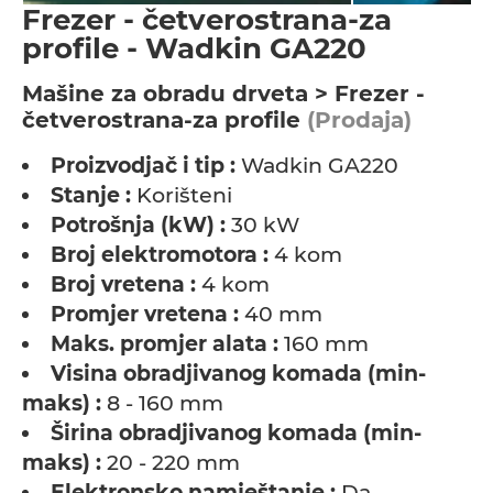
Frezer - četverostrana-za
profile - Wadkin GA220
Мašine za obradu drveta > Frezer -
četverostrana-za profile
(Prodaja)
Proizvodjač i tip :
Wadkin GA220
Stanje :
Korišteni
Potrošnja (kW) :
30 kW
Broj elektromotora :
4 kom
Broj vretena :
4 kom
Promjer vretena :
40 mm
Maks. promjer alata :
160 mm
Visina obradjivanog komada (min-
maks) :
8 - 160 mm
Širina obradjivanog komada (min-
maks) :
20 - 220 mm
Elektronsko namještanje :
Da