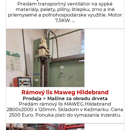
Predám transportný ventilátor na sypké
materiály, pelety, piliny, štiepku, zrno a iné
priemyselné a poľnohospodárske využitie. Motor
7,5KW. …
Rámový lis Maweg Hildebrand
Prodaja > Мašine za obradu drveta
Predám rámový lis MAWEG Hildebrand
2800x2000 x 120mm. Skladom v Kežmarku. Cena
2500 Euro. Ponuka platí do vymazania inzerátu.