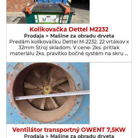
Kolikovačka Dettel M2232
Prodaja > Мašine za obradu drveta
Predám kolíkovačku Dettel M-2232. 22 vrtákov x
32mm Stroj skladom. V cene: 2ks. prítlak
materiálu 2ks. pravítko bočné systém na skru …
Ventilátor transportný OWENT 7,5KW
Prodaja > Мašine za obradu drveta