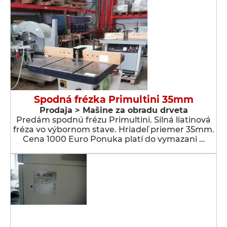
Spodná frézka Primultini 35mm
Prodaja > Мašine za obradu drveta
Predám spodnú frézu Primultini. Silná liatinová
fréza vo výbornom stave. Hriadeľ priemer 35mm.
Cena 1000 Euro Ponuka platí do vymazani …