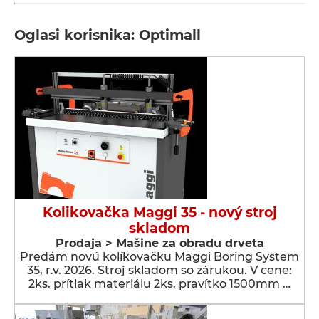
Oglasi korisnika: Optimall
Kolikovačka Maggi 35 - nový stroj
skladom
Prodaja > Мašine za obradu drveta
Predám novú kolíkovačku Maggi Boring System
35, r.v. 2026. Stroj skladom so zárukou. V cene:
2ks. prítlak materiálu 2ks. pravítko 1500mm …