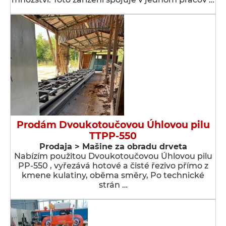
Prodám Dvoukotoučovou Úhlovou pilu
TTPP-550
Prodaja > Мašine za obradu drveta
Nabízím použitou Dvoukotoučovou Úhlovou pilu
PP-550 , vyřezává hotové a čisté řezivo přímo z
kmene kulatiny, oběma směry, Po technické
strán …