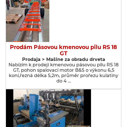
Prodám Pásovou kmenovou pilu RS 18
GT
Prodaja > Мašine za obradu drveta
Nabízím k prodeji kmenovou pásovou pilu RS 18
GT, pohon spalovací motor B&S o výkonu 6,5
koní,řezná délka 5,2m, průměr prořezu kulatiny
do 4 …