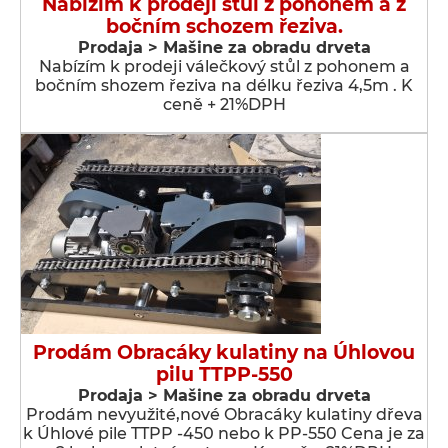
Nabízím k prodeji stůl z pohonem a z
bočním schozem řeziva.
Prodaja > Мašine za obradu drveta
Nabízím k prodeji válečkový stůl z pohonem a
bočním shozem řeziva na délku řeziva 4,5m . K
ceně + 21%DPH
Prodám Obracáky kulatiny na Úhlovou
pilu TTPP-550
Prodaja > Мašine za obradu drveta
Prodám nevyužité,nové Obracáky kulatiny dřeva
k Úhlové pile TTPP -450 nebo k PP-550 Cena je za