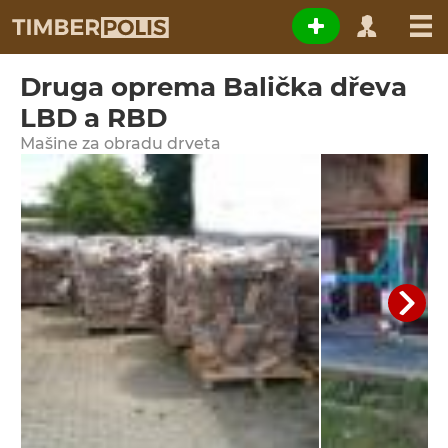
Druga oprema Balička dřeva
LBD a RBD
Мašine za obradu drveta