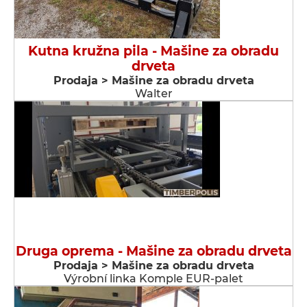
Kutna kružna pila - Мašine za obradu
drveta
Prodaja > Мašine za obradu drveta
Walter
Druga oprema - Мašine za obradu drveta
Prodaja > Мašine za obradu drveta
Výrobní linka Komple EUR-palet