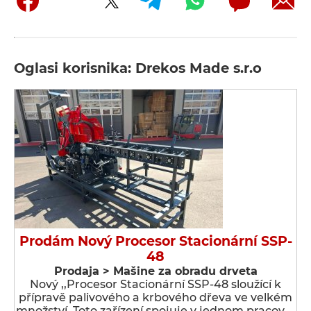
Oglasi korisnika: Drekos Made s.r.o
Prodám Nový Procesor Stacionární SSP-
48
Prodaja > Мašine za obradu drveta
Nový ,,Procesor Stacionární SSP-48 sloužící k
přípravě palivového a krbového dřeva ve velkém
množství. Toto zařízení spojuje v jednom pracov …