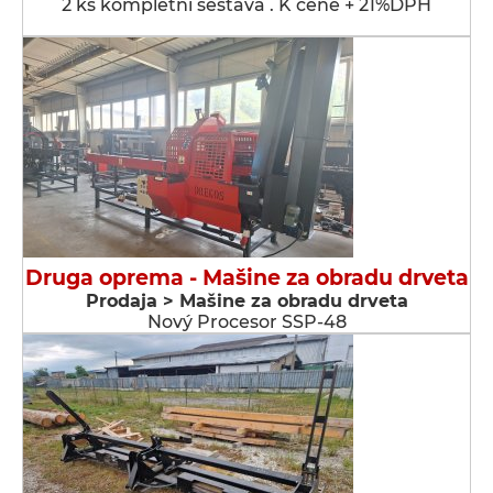
2 ks kompletní sestava . K ceně + 21%DPH
Druga oprema - Мašine za obradu drveta
Prodaja > Мašine za obradu drveta
Nový Procesor SSP-48