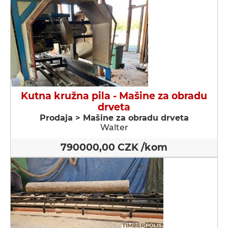
Kutna kružna pila - Мašine za obradu
drveta
Prodaja > Мašine za obradu drveta
Walter
790000,00 CZK /kom