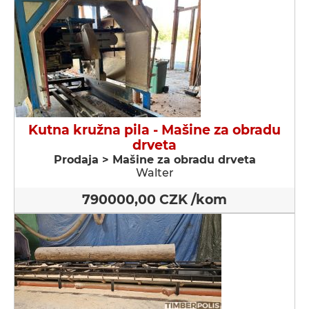
Kutna kružna pila - Мašine za obradu
drveta
Prodaja > Мašine za obradu drveta
Walter
790000,00 CZK /kom