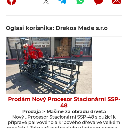
Oglasi korisnika: Drekos Made s.r.o
Prodám Nový Procesor Stacionární SSP-
48
Prodaja > Мašine za obradu drveta
Nový ,,Procesor Stacionární SSP-48 sloužící k
přípravě palivového a krbového dřeva ve velkém
množství. Toto zařízení spojuje v jednom pracov …