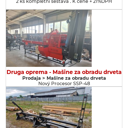
2 ks kompletní sestava . K ceně + 21%DPH
Druga oprema - Мašine za obradu drveta
Prodaja > Мašine za obradu drveta
Nový Procesor SSP-48