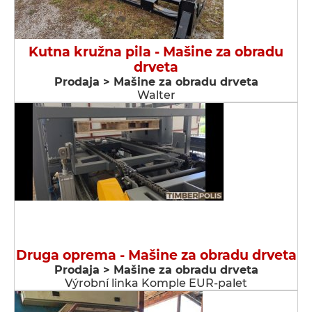
Kutna kružna pila - Мašine za obradu
drveta
Prodaja > Мašine za obradu drveta
Walter
Druga oprema - Мašine za obradu drveta
Prodaja > Мašine za obradu drveta
Výrobní linka Komple EUR-palet