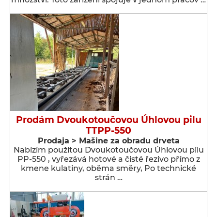
Prodám Dvoukotoučovou Úhlovou pilu
TTPP-550
Prodaja > Мašine za obradu drveta
Nabízím použitou Dvoukotoučovou Úhlovou pilu
PP-550 , vyřezává hotové a čisté řezivo přímo z
kmene kulatiny, oběma směry, Po technické
strán …