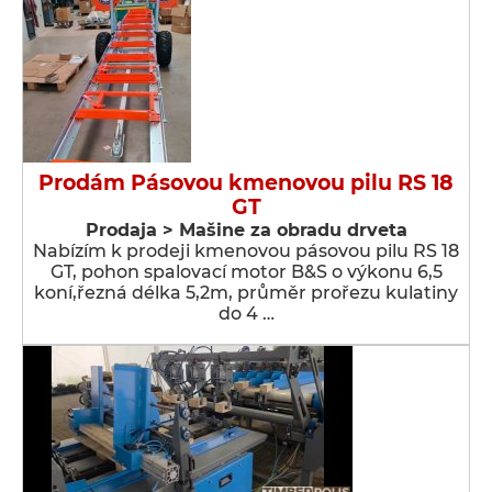
Prodám Pásovou kmenovou pilu RS 18
GT
Prodaja > Мašine za obradu drveta
Nabízím k prodeji kmenovou pásovou pilu RS 18
GT, pohon spalovací motor B&S o výkonu 6,5
koní,řezná délka 5,2m, průměr prořezu kulatiny
do 4 …