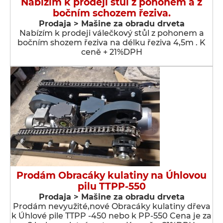
Nabízím k prodeji stůl z pohonem a z
bočním schozem řeziva.
Prodaja > Мašine za obradu drveta
Nabízím k prodeji válečkový stůl z pohonem a
bočním shozem řeziva na délku řeziva 4,5m . K
ceně + 21%DPH
Prodám Obracáky kulatiny na Úhlovou
pilu TTPP-550
Prodaja > Мašine za obradu drveta
Prodám nevyužité,nové Obracáky kulatiny dřeva
k Úhlové pile TTPP -450 nebo k PP-550 Cena je za