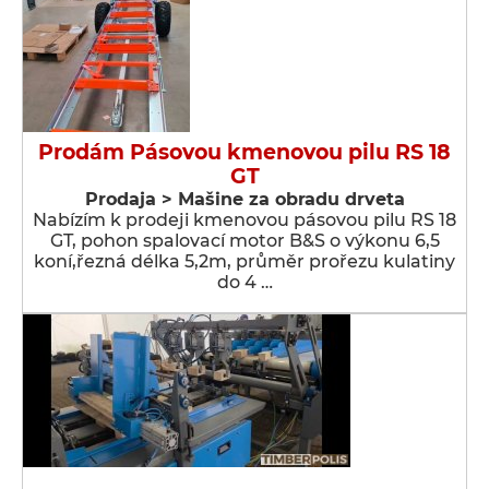
Prodám Pásovou kmenovou pilu RS 18
GT
Prodaja > Мašine za obradu drveta
Nabízím k prodeji kmenovou pásovou pilu RS 18
GT, pohon spalovací motor B&S o výkonu 6,5
koní,řezná délka 5,2m, průměr prořezu kulatiny
do 4 …