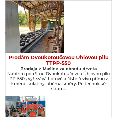
Prodám Dvoukotoučovou Úhlovou pilu
TTPP-550
Prodaja > Мašine za obradu drveta
Nabízím použitou Dvoukotoučovou Úhlovou pilu
PP-550 , vyřezává hotové a čisté řezivo přímo z
kmene kulatiny, oběma směry, Po technické
strán …