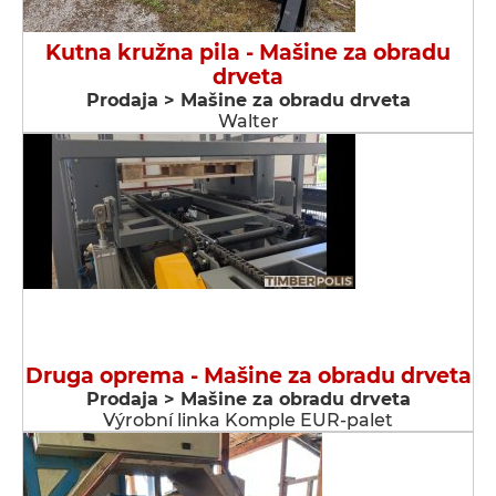
Kutna kružna pila - Мašine za obradu
drveta
Prodaja > Мašine za obradu drveta
Walter
Druga oprema - Мašine za obradu drveta
Prodaja > Мašine za obradu drveta
Výrobní linka Komple EUR-palet