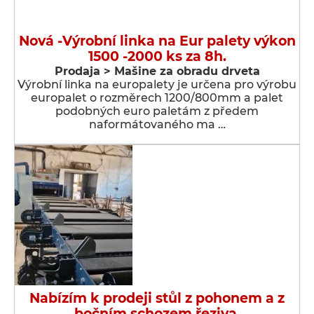
Nová -Výrobní linka na Eur palety výkon
1500 -2000 ks za 8h.
Prodaja > Мašine za obradu drveta
Výrobní linka na europalety je určena pro výrobu
europalet o rozměrech 1200/800mm a palet
podobných euro paletám z předem
naformátovaného ma …
Nabízím k prodeji stůl z pohonem a z
bočním schozem řeziva.