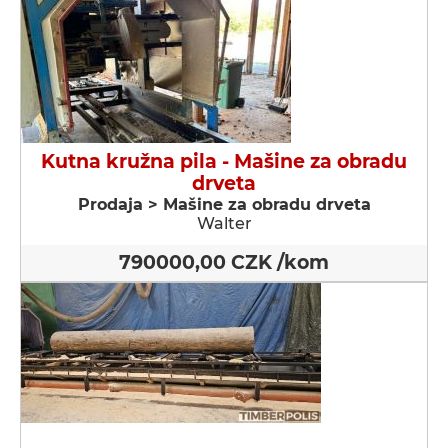
Kutna kružna pila - Мašine za obradu
drveta
Prodaja > Мašine za obradu drveta
Walter
790000,00 CZK /kom