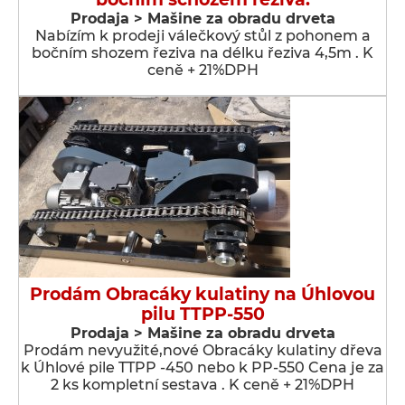
Prodaja > Мašine za obradu drveta
Nabízím k prodeji válečkový stůl z pohonem a
bočním shozem řeziva na délku řeziva 4,5m . K
ceně + 21%DPH
Prodám Obracáky kulatiny na Úhlovou
pilu TTPP-550
Prodaja > Мašine za obradu drveta
Prodám nevyužité,nové Obracáky kulatiny dřeva
k Úhlové pile TTPP -450 nebo k PP-550 Cena je za
2 ks kompletní sestava . K ceně + 21%DPH