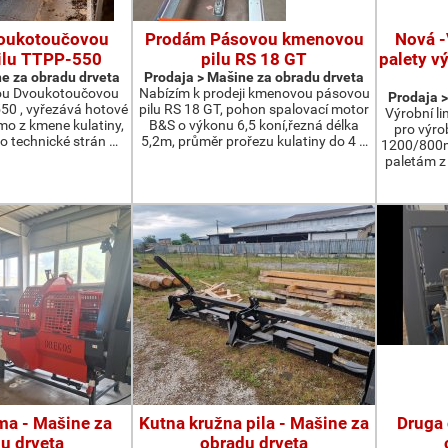
oukotoučovou
Prodám Pásovou kmenovou
Nová -
ilu TTPP-550
pilu RS 18 GT
palety v
e za obradu drveta
Prodaja > Мašine za obradu drveta
ou Dvoukotoučovou
Nabízím k prodeji kmenovou pásovou
Prodaja >
550 , vyřezává hotové
pilu RS 18 GT, pohon spalovací motor
Výrobní li
ímo z kmene kulatiny,
B&S o výkonu 6,5 koní,řezná délka
pro výro
o technické strán …
5,2m, průměr prořezu kulatiny do 4 …
1200/800m
paletám 
ma - Мašine za
Kutna kružna pila - Мašine za
Druga 
u drveta
obradu drveta