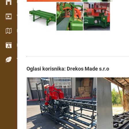
Upravljanje zalihama
Video salon
Katalozi / Brošure
Rečnik
Vrste drveta
Oglasi korisnika: Drekos Made s.r.o