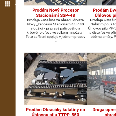
Još opcija
Prodám Nový Procesor
Prodám Dv
Stacionární SSP-48
Úhlovou p
Prodaja > Мašine za obradu drveta
Prodaja > Мašin
Nový ,,Procesor Stacionární SSP-48
Nabízím použit
sloužící k přípravě palivového a
Úhlovou pilu PP-
krbového dřeva ve velkém množství.
a čisté řezivo př
Toto zařízení spojuje v jednom pracov
oběma směry, P
…
Prodám Obracáky kulatiny na
Druga opre
Úhlovou pilu TTPP-550
obrad