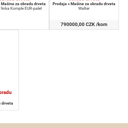
 Мašine za obradu drveta
Prodaja > Мašine za obradu drveta
 linka Komple EUR-palet
Walter
790000,00 CZK /kom
obradu
 drveta