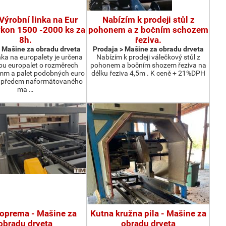
Výrobní linka na Eur
Nabízím k prodeji stůl z
ýkon 1500 -2000 ks za
pohonem a z bočním schozem
8h.
řeziva.
 Мašine za obradu drveta
Prodaja > Мašine za obradu drveta
nka na europalety je určena
Nabízím k prodeji válečkový stůl z
bu europalet o rozměrech
pohonem a bočním shozem řeziva na
m a palet podobných euro
délku řeziva 4,5m . K ceně + 21%DPH
z předem naformátovaného
ma …
oprema - Мašine za
Kutna kružna pila - Мašine za
obradu drveta
obradu drveta