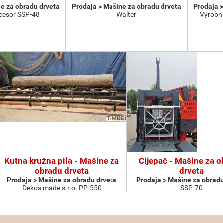
e za obradu drveta
Prodaja > Мašine za obradu drveta
Prodaja >
cesor SSP-48
Walter
Výrobní
Kutna kružna pila - Мašine za
Cijepač - Мašine za 
obradu drveta
drveta
Prodaja > Мašine za obradu drveta
Prodaja > Мašine za obradu
Dekos made s.r.o. PP-550
SSP-70