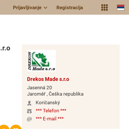
Prijavljivanje
Registracija
r.o
Drekos Made s.r.o
Jasenná 20
Jaroměř , Češka republika
Koričanský
*** Telefon ***
*** E-mail ***