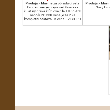
Prodaja > Мašine za obradu drveta
Prodaja > Мašin
Prodám nevyužité,nové Obracáky
Nový Pro
kulatiny dřeva k Úhlové pile TTPP -450
nebo k PP-550 Cena je za 2 ks
kompletní sestava . K ceně + 21%DPH