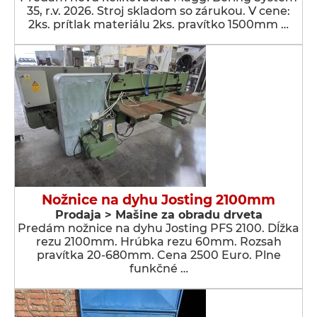
35, r.v. 2026. Stroj skladom so zárukou. V cene:
2ks. prítlak materiálu 2ks. pravítko 1500mm …
Nožnice na dyhu Josting 2100mm
Prodaja > Мašine za obradu drveta
Predám nožnice na dyhu Josting PFS 2100. Dĺžka
rezu 2100mm. Hrúbka rezu 60mm. Rozsah
pravítka 20-680mm. Cena 2500 Euro. Plne
funkčné …