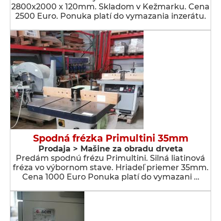
2800x2000 x 120mm. Skladom v Kežmarku. Cena
2500 Euro. Ponuka platí do vymazania inzerátu.
Spodná frézka Primultini 35mm
Prodaja > Мašine za obradu drveta
Predám spodnú frézu Primultini. Silná liatinová
fréza vo výbornom stave. Hriadeľ priemer 35mm.
Cena 1000 Euro Ponuka platí do vymazani …