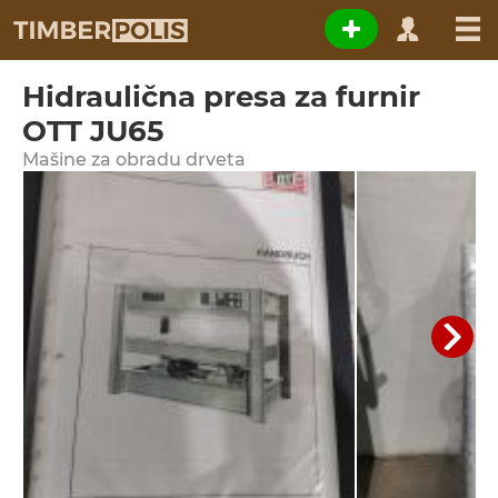
Hidraulična presa za furnir
OTT JU65
Мašine za obradu drveta