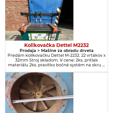
Kolikovačka Dettel M2232
Prodaja > Мašine za obradu drveta
Predám kolíkovačku Dettel M-2232. 22 vrtákov x
32mm Stroj skladom. V cene: 2ks. prítlak
materiálu 2ks. pravítko bočné systém na skru …