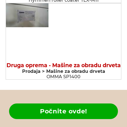
Hymmen roller coater TLX-M11
Druga oprema - Мašine za obradu drveta
Prodaja > Мašine za obradu drveta
OMMA SP1400
Počnite ovde!