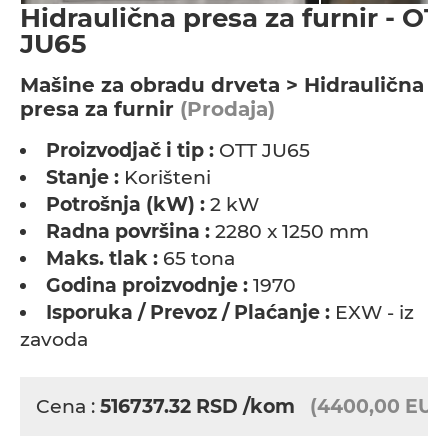
Hidraulična presa za furnir - OT
JU65
Мašine za obradu drveta > Hidraulična
presa za furnir
(Prodaja)
Proizvodjač i tip :
OTT JU65
Stanje :
Korišteni
Potrošnja (kW) :
2 kW
Radna površina :
2280 x 1250 mm
Maks. tlak :
65 tona
Godina proizvodnje :
1970
Isporuka / Prevoz / Plaćanje :
EXW - iz
zavoda
Cena :
516737.32
RSD
/kom
(4400,00 EUR