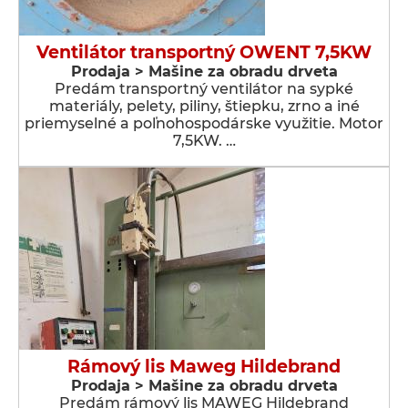
Ventilátor transportný OWENT 7,5KW
Prodaja > Мašine za obradu drveta
Predám transportný ventilátor na sypké
materiály, pelety, piliny, štiepku, zrno a iné
priemyselné a poľnohospodárske využitie. Motor
7,5KW. …
Rámový lis Maweg Hildebrand
Prodaja > Мašine za obradu drveta
Predám rámový lis MAWEG Hildebrand