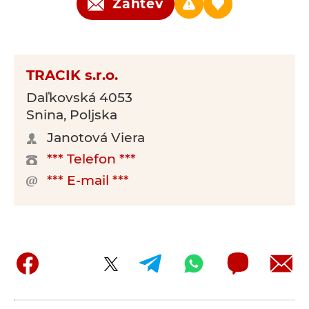
Zahtev
TRACIK s.r.o.
Daľkovská 4053
Snina, Poljska
Janotová Viera
*** Telefon ***
*** E-mail ***