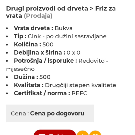
Drugi proizvodi od drveta > Friz za
vrata
(Prodaja)
Vrsta drveta :
Bukva
Tip :
Cink - po dužini sastavljane
Količina :
500
Debljina x širina :
0 x 0
Potrošnja / isporuke :
Redovito -
mjesečno
Dužina :
500
Kvaliteta :
Drugčiji stepen kvalitete
Certifikat / norma :
PEFC
Cena :
Cena po dogovoru