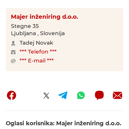
Majer inženiring d.o.o.
Stegne 35
Ljubljana , Slovenija
Tadej Novak
*** Telefon ***
*** E-mail ***
Oglasi korisnika: Majer inženiring d.o.o.