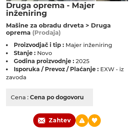
Druga oprema - Majer
inženiring
Мašine za obradu drveta > Druga
oprema
(Prodaja)
Proizvodjač i tip :
Majer inženiring
Stanje :
Novo
Godina proizvodnje :
2025
Isporuka / Prevoz / Plaćanje :
EXW - iz
zavoda
Cena :
Cena po dogovoru
Zahtev