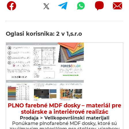
Oglasi korisnika: 2 v 1,s.r.o
PLNO farebné MDF dosky – materiál pre
stolárske a interiérové realizác
Prodaja > Velikopovršinski materijali
Ponúkame plnofarebné MDF dosky, ktoré sú
zaujímavým materiálom pre stolárov, výrobcov