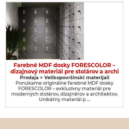
Farebné MDF dosky FORESCOLOR –
dizajnový materiál pre stolárov a archi
Prodaja > Velikopovršinski materijali
Ponúkame originálne farebné MDF dosky
FORESCOLOR – exkluzívny materiál pre
moderných stolárov, dizajnérov a architektov.
Unikátny materiál p …