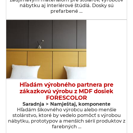
nábytku aj interiérové štúdiá. Dosky sú
prefarbené …
Hľadám výrobného partnera pre
zákazkovú výrobu z MDF dosiek
FORESCOLOR
Saradnja > Namještaj, komponente
Hľadám šikovného výrobcu alebo menšie
stolárstvo, ktoré by vedelo pomôcť s výrobou
nábytku, prototypov a menších sérií produktov z
farebných …