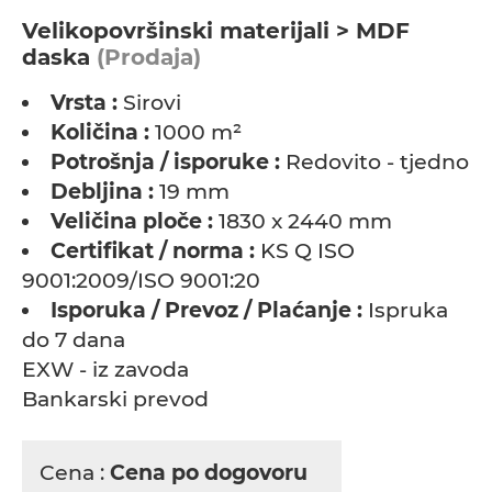
Velikopovršinski materijali > MDF
daska
(Prodaja)
Vrsta :
Sirovi
Količina :
1000 m²
Potrošnja / isporuke :
Redovito - tjedno
Debljina :
19 mm
Veličina ploče :
1830 x 2440 mm
Certifikat / norma :
KS Q ISO
9001:2009/ISO 9001:20
Isporuka / Prevoz / Plaćanje :
Ispruka
do 7 dana
EXW - iz zavoda
Bankarski prevod
Cena :
Cena po dogovoru