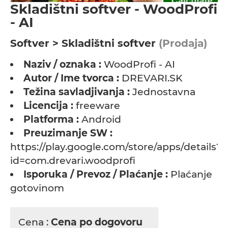
Skladištni softver - WoodProfi
- AI
Softver > Skladištni softver
(Prodaja)
Naziv / oznaka :
WoodProfi - AI
Autor / Ime tvorca :
DREVARI.SK
Težina savladjivanja :
Jednostavna
Licencija :
freeware
Platforma :
Android
Preuzimanje SW :
https://play.google.com/store/apps/details?
id=com.drevari.woodprofi
Isporuka / Prevoz / Plaćanje :
Plaćanje
gotovinom
Cena :
Cena po dogovoru