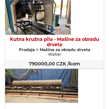
Kutna kružna pila - Мašine za obradu
drveta
Prodaja > Мašine za obradu drveta
Walter
790000,00 CZK /kom