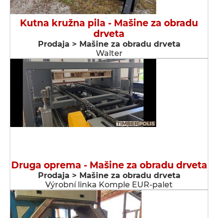
Kutna kružna pila - Мašine za obradu
drveta
Prodaja > Мašine za obradu drveta
Walter
Druga oprema - Мašine za obradu drveta
Prodaja > Мašine za obradu drveta
Výrobní linka Komple EUR-palet