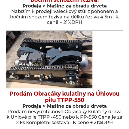
Prodaja > Мašine za obradu drveta
Nabízím k prodeji válečkový stůl z pohonem a
bočním shozem řeziva na délku řeziva 4,5m . K
ceně + 21%DPH
Prodám Obracáky kulatiny na Úhlovou
pilu TTPP-550
Prodaja > Мašine za obradu drveta
Prodám nevyužité,nové Obracáky kulatiny dřeva
k Úhlové pile TTPP -450 nebo k PP-550 Cena je za
2 ks kompletní sestava . K ceně + 21%DPH