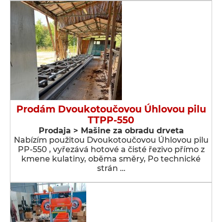
Prodám Dvoukotoučovou Úhlovou pilu
TTPP-550
Prodaja > Мašine za obradu drveta
Nabízím použitou Dvoukotoučovou Úhlovou pilu
PP-550 , vyřezává hotové a čisté řezivo přímo z
kmene kulatiny, oběma směry, Po technické
strán …