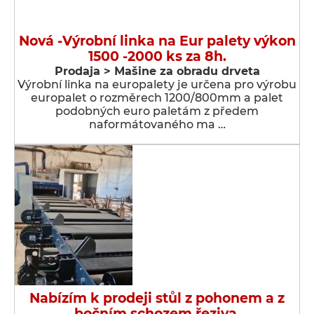
Nová -Výrobní linka na Eur palety výkon
1500 -2000 ks za 8h.
Prodaja > Мašine za obradu drveta
Výrobní linka na europalety je určena pro výrobu
europalet o rozměrech 1200/800mm a palet
podobných euro paletám z předem
naformátovaného ma …
Nabízím k prodeji stůl z pohonem a z
bočním schozem řeziva.