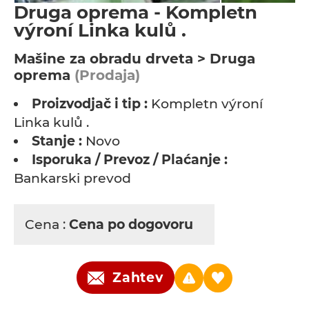
Druga oprema - Kompletn
výroní Linka kulů .
Мašine za obradu drveta > Druga
oprema
(Prodaja)
Proizvodjač i tip :
Kompletn výroní
Linka kulů .
Stanje :
Novo
Isporuka / Prevoz / Plaćanje :
Bankarski prevod
Cena :
Cena po dogovoru
Zahtev