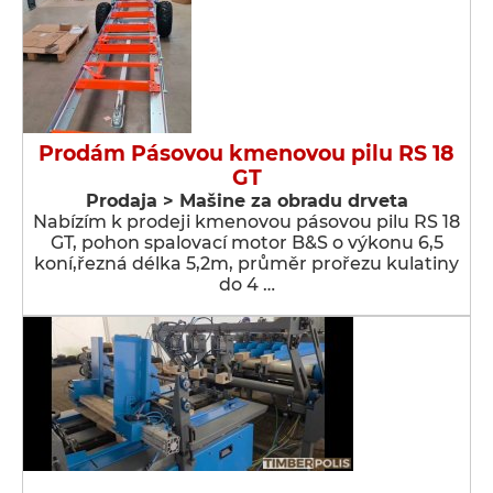
Prodám Pásovou kmenovou pilu RS 18
GT
Prodaja > Мašine za obradu drveta
Nabízím k prodeji kmenovou pásovou pilu RS 18
GT, pohon spalovací motor B&S o výkonu 6,5
koní,řezná délka 5,2m, průměr prořezu kulatiny
do 4 …