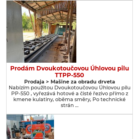
Prodám Dvoukotoučovou Úhlovou pilu
TTPP-550
Prodaja > Мašine za obradu drveta
Nabízím použitou Dvoukotoučovou Úhlovou pilu
PP-550 , vyřezává hotové a čisté řezivo přímo z
kmene kulatiny, oběma směry, Po technické
strán …