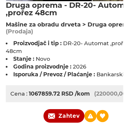
Druga oprema - DR-20- Automa
,prořez 48cm
Мašine za obradu drveta > Druga oprem
(Prodaja)
Proizvodjač i tip :
DR-20- Automat ,proře
48cm
Stanje :
Novo
Godina proizvodnje :
2026
Isporuka / Prevoz / Plaćanje :
Bankarski 
Cena :
1067859.72
RSD
/kom
(220000,00 
Zahtev