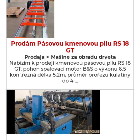
Prodám Pásovou kmenovou pilu RS 18
GT
Prodaja > Мašine za obradu drveta
Nabízím k prodeji kmenovou pásovou pilu RS 18
GT, pohon spalovací motor B&S o výkonu 6,5
koní,řezná délka 5,2m, průměr prořezu kulatiny
do 4 …