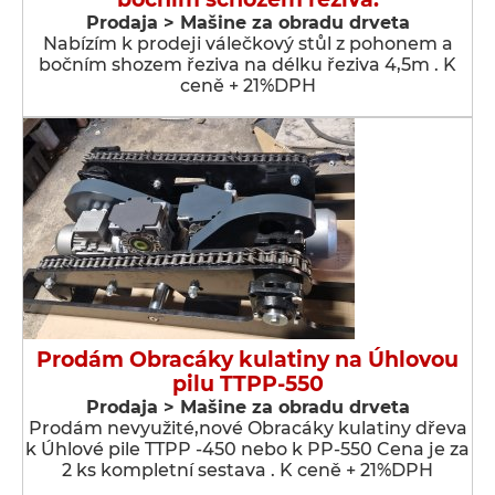
Prodaja > Мašine za obradu drveta
Nabízím k prodeji válečkový stůl z pohonem a
bočním shozem řeziva na délku řeziva 4,5m . K
ceně + 21%DPH
Prodám Obracáky kulatiny na Úhlovou
pilu TTPP-550
Prodaja > Мašine za obradu drveta
Prodám nevyužité,nové Obracáky kulatiny dřeva
k Úhlové pile TTPP -450 nebo k PP-550 Cena je za
2 ks kompletní sestava . K ceně + 21%DPH