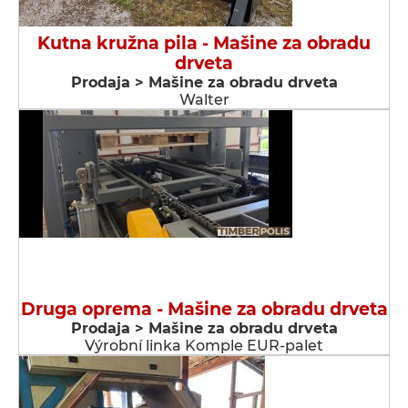
Kutna kružna pila - Мašine za obradu
drveta
Prodaja > Мašine za obradu drveta
Walter
Druga oprema - Мašine za obradu drveta
Prodaja > Мašine za obradu drveta
Výrobní linka Komple EUR-palet