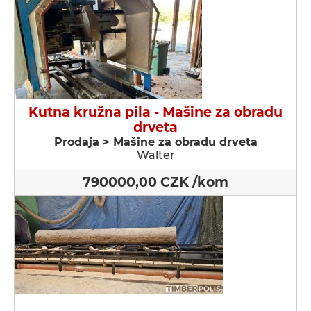
Kutna kružna pila - Мašine za obradu
drveta
Prodaja > Мašine za obradu drveta
Walter
790000,00 CZK /kom