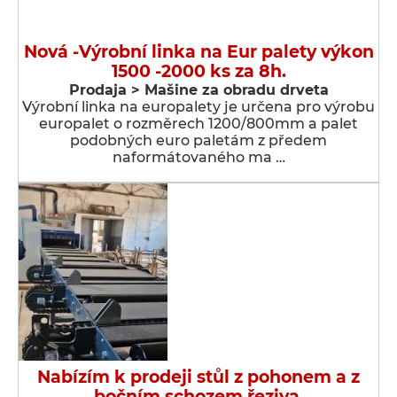
Nová -Výrobní linka na Eur palety výkon
1500 -2000 ks za 8h.
Prodaja > Мašine za obradu drveta
Výrobní linka na europalety je určena pro výrobu
europalet o rozměrech 1200/800mm a palet
podobných euro paletám z předem
naformátovaného ma …
Nabízím k prodeji stůl z pohonem a z
bočním schozem řeziva.