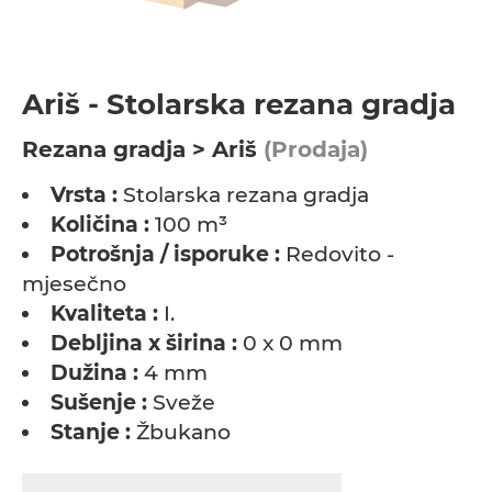
Ariš - Stolarska rezana gradja
Rezana gradja > Ariš
(Prodaja)
Vrsta :
Stolarska rezana gradja
Količina :
100 m³
Potrošnja / isporuke :
Redovito -
mjesečno
Kvaliteta :
I.
Debljina x širina :
0 x 0 mm
Dužina :
4 mm
Sušenje :
Sveže
Stanje :
Žbukano