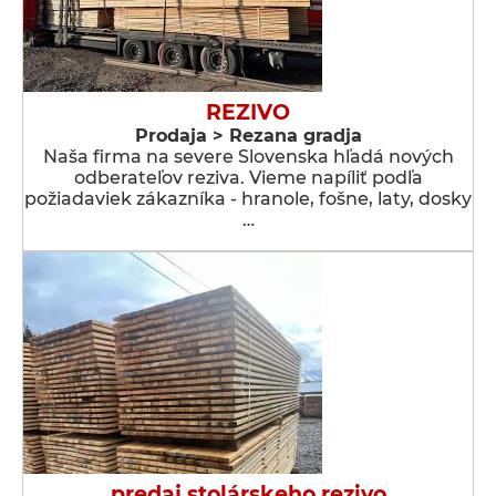
REZIVO
Prodaja > Rezana gradja
Naša firma na severe Slovenska hľadá nových
odberateľov reziva. Vieme napíliť podľa
požiadaviek zákazníka - hranole, fošne, laty, dosky
…
predaj stolárskeho rezivo