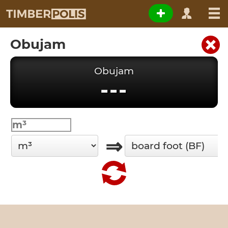
Obujam
Obujam
---
⇒