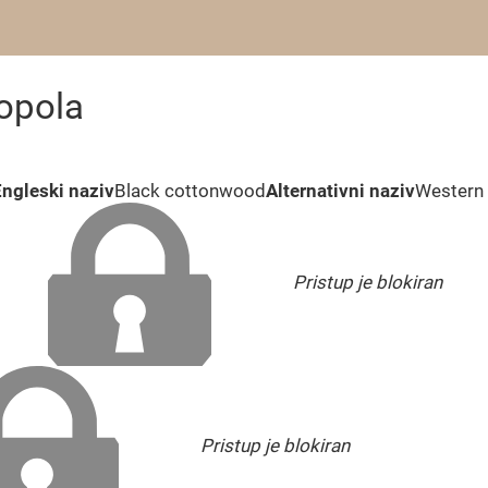
topola
Engleski naziv
Black cottonwood
Alternativni naziv
Western 
Pristup je blokiran
Pristup je blokiran