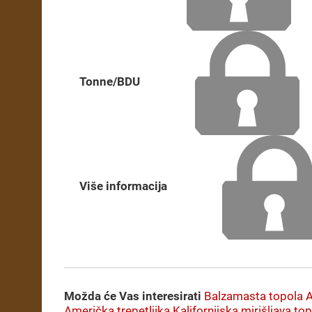
Tonne/BDU
Više informacija
Možda će Vas interesirati
Balzamasta topola
A
Američka trepetljika
Kalifornijska mirišljava to