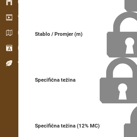
Upravljanje zalihama
Video salon
Katalozi / Brošure
Stablo / Promjer (m)
Rečnik
Vrste drveta
Specifična težina
Specifična težina (12% MC)