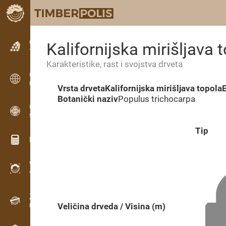
Oglašavanje
Kalifornijska mirišljava 
Tekstualne oglase
Karakteristike, rast i svojstva drveta
Oglašavanje
Međunarodni oglasi
Vrsta drveta
Kalifornijska mirišljava topola
Botanički naziv
Populus trichocarpa
OPTI-TIMB
Šeme rezanja
Tip
Kalkulatori za drvo
WoodProfi
Volumen drveta s AI
Zapisnik
Veličina drveda / Visina (m)
Evidencija drveta na terenu