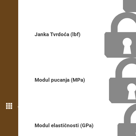
Janka Tvrdoća (lbf)
Modul pucanja (MPa)
Još opcija
Modul elastičnosti (GPa)