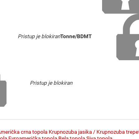
Pristup je blokiran
Tonne/BDMT
Pristup je blokiran
merička crna topola
Krupnozuba jasika / Krupnozuba trepet
pola
Evroamerička topola
Bela topola
Siva topola