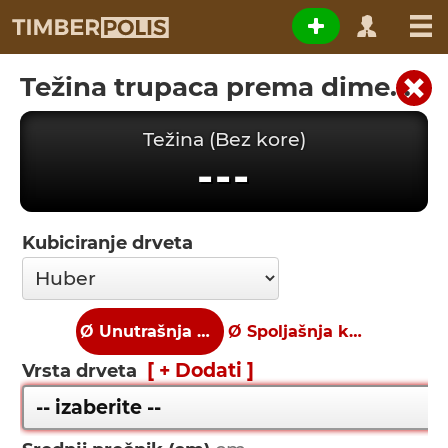
Težina trupaca prema dimenzijama
Težina (Bez kore)
---
Kubiciranje drveta
Ø Unutrašnja kora
Ø Spoljašnja kora
[ + Dodati ]
Vrsta drveta