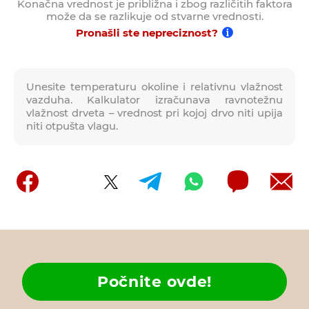
Konačna vrednost je približna i zbog različitih faktora
može da se razlikuje od stvarne vrednosti.
Pronašli ste nepreciznost?
Unesite temperaturu okoline i relativnu vlažnost
vazduha. Kalkulator izračunava ravnotežnu
vlažnost drveta – vrednost pri kojoj drvo niti upija
niti otpušta vlagu.
Počnite ovde!