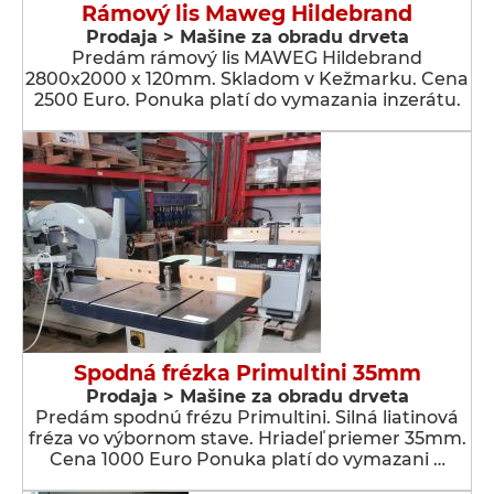
Rámový lis Maweg Hildebrand
Prodaja > Мašine za obradu drveta
Predám rámový lis MAWEG Hildebrand
2800x2000 x 120mm. Skladom v Kežmarku. Cena
2500 Euro. Ponuka platí do vymazania inzerátu.
Spodná frézka Primultini 35mm
Prodaja > Мašine za obradu drveta
Predám spodnú frézu Primultini. Silná liatinová
fréza vo výbornom stave. Hriadeľ priemer 35mm.
Cena 1000 Euro Ponuka platí do vymazani …