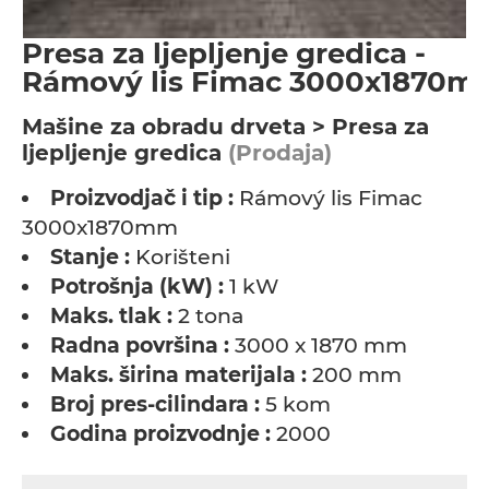
Presa za ljepljenje gredica -
Rámový lis Fimac 3000x1870m
Мašine za obradu drveta > Presa za
ljepljenje gredica
(Prodaja)
Proizvodjač i tip :
Rámový lis Fimac
3000x1870mm
Stanje :
Korišteni
Potrošnja (kW) :
1 kW
Maks. tlak :
2 tona
Radna površina :
3000 x 1870 mm
Maks. širina materijala :
200 mm
Broj pres-cilindara :
5 kom
Godina proizvodnje :
2000