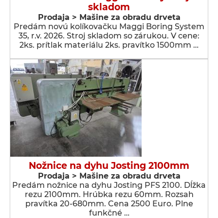
skladom
Prodaja > Мašine za obradu drveta
Predám novú kolíkovačku Maggi Boring System
35, r.v. 2026. Stroj skladom so zárukou. V cene:
2ks. prítlak materiálu 2ks. pravítko 1500mm …
Nožnice na dyhu Josting 2100mm
Prodaja > Мašine za obradu drveta
Predám nožnice na dyhu Josting PFS 2100. Dĺžka
rezu 2100mm. Hrúbka rezu 60mm. Rozsah
pravítka 20-680mm. Cena 2500 Euro. Plne
funkčné …