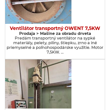
Ventilátor transportný OWENT 7,5KW
Prodaja > Мašine za obradu drveta
Predám transportný ventilátor na sypké
materiály, pelety, piliny, štiepku, zrno a iné
priemyselné a poľnohospodárske využitie. Motor
7,5KW. …