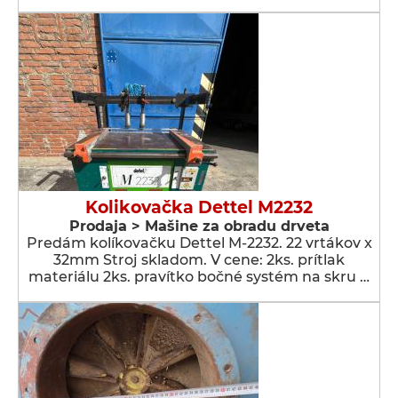
Kolikovačka Dettel M2232
Prodaja > Мašine za obradu drveta
Predám kolíkovačku Dettel M-2232. 22 vrtákov x
32mm Stroj skladom. V cene: 2ks. prítlak
materiálu 2ks. pravítko bočné systém na skru …