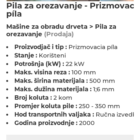
Pila za orezavanje - Prizmovaci
píla
Мašine za obradu drveta > Pila za
orezavanje
(Prodaja)
Proizvodjač i tip :
Prizmovacia píla
Stanje :
Korišteni
Potrošnja (kW) :
22 kW
Maks. visina reza :
100 mm
Maks. širina materijala :
500 mm
Maks. dužina materijala :
1;6 mm
Broj koluta :
2 kom
Promjer koluta pile :
250 - 350 mm
Hod transportnih valjaka :
Ručna izvedba
Godina proizvodnje :
2000