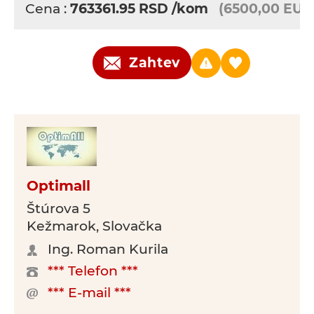
Cena :
763361.95
RSD
/kom
(6500,00 EUR
Zahtev
Optimall
Štúrova 5
Kežmarok, Slovačka
Ing. Roman Kurila
*** Telefon ***
*** E-mail ***