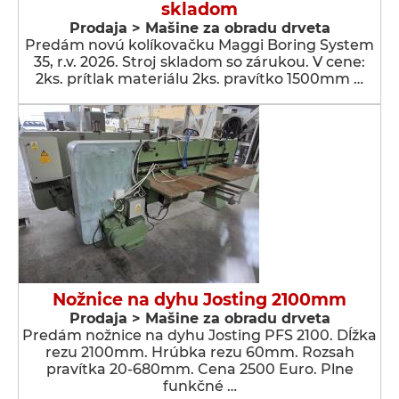
skladom
Prodaja > Мašine za obradu drveta
Predám novú kolíkovačku Maggi Boring System
35, r.v. 2026. Stroj skladom so zárukou. V cene:
2ks. prítlak materiálu 2ks. pravítko 1500mm …
Nožnice na dyhu Josting 2100mm
Prodaja > Мašine za obradu drveta
Predám nožnice na dyhu Josting PFS 2100. Dĺžka
rezu 2100mm. Hrúbka rezu 60mm. Rozsah
pravítka 20-680mm. Cena 2500 Euro. Plne
funkčné …