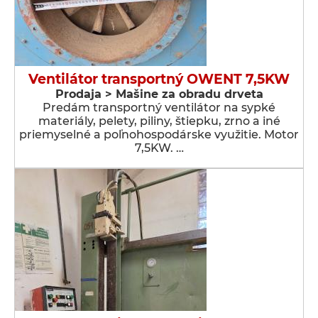
Ventilátor transportný OWENT 7,5KW
Prodaja > Мašine za obradu drveta
Predám transportný ventilátor na sypké
materiály, pelety, piliny, štiepku, zrno a iné
priemyselné a poľnohospodárske využitie. Motor
7,5KW. …