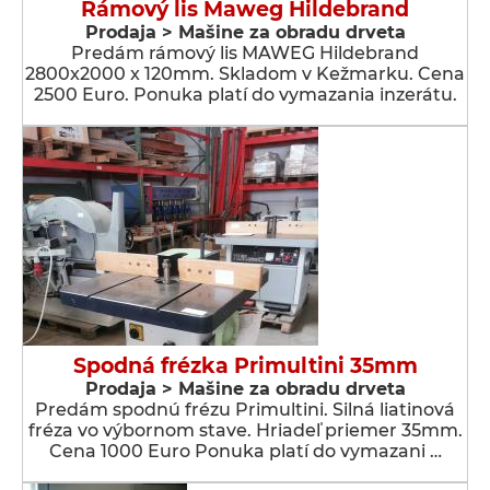
Rámový lis Maweg Hildebrand
Prodaja > Мašine za obradu drveta
Predám rámový lis MAWEG Hildebrand
2800x2000 x 120mm. Skladom v Kežmarku. Cena
2500 Euro. Ponuka platí do vymazania inzerátu.
Spodná frézka Primultini 35mm
Prodaja > Мašine za obradu drveta
Predám spodnú frézu Primultini. Silná liatinová
fréza vo výbornom stave. Hriadeľ priemer 35mm.
Cena 1000 Euro Ponuka platí do vymazani …