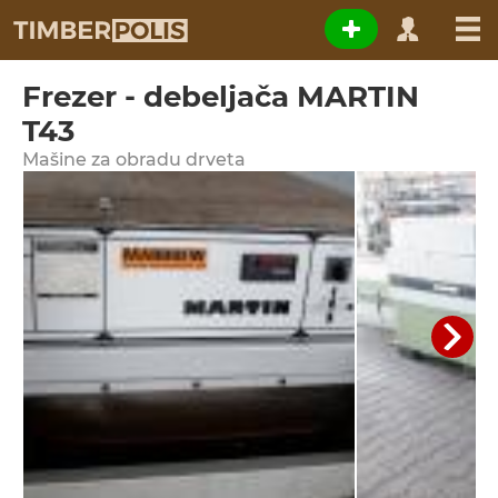
Frezer - debeljača MARTIN
T43
Мašine za obradu drveta