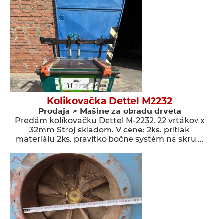
Kolikovačka Dettel M2232
Prodaja > Мašine za obradu drveta
Predám kolíkovačku Dettel M-2232. 22 vrtákov x
32mm Stroj skladom. V cene: 2ks. prítlak
materiálu 2ks. pravítko bočné systém na skru …