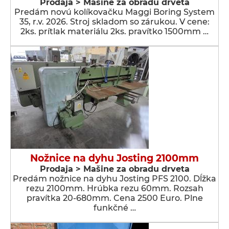
Prodaja > Мašine za obradu drveta
Predám novú kolíkovačku Maggi Boring System
35, r.v. 2026. Stroj skladom so zárukou. V cene:
2ks. prítlak materiálu 2ks. pravítko 1500mm …
Nožnice na dyhu Josting 2100mm
Prodaja > Мašine za obradu drveta
Predám nožnice na dyhu Josting PFS 2100. Dĺžka
rezu 2100mm. Hrúbka rezu 60mm. Rozsah
pravítka 20-680mm. Cena 2500 Euro. Plne
funkčné …