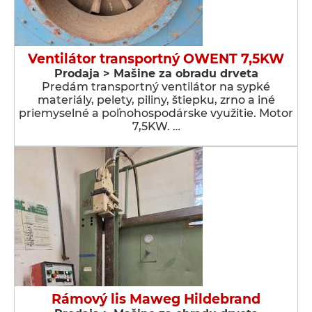
Ventilátor transportný OWENT 7,5KW
Prodaja > Мašine za obradu drveta
Predám transportný ventilátor na sypké
materiály, pelety, piliny, štiepku, zrno a iné
priemyselné a poľnohospodárske využitie. Motor
7,5KW. …
Rámový lis Maweg Hildebrand