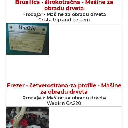
Brusilica - širokotračna - Мašine za
obradu drveta
Prodaja > Мašine za obradu drveta
Costa top and bottom
Frezer - četverostrana-za profile - Мašine
za obradu drveta
Prodaja > Мašine za obradu drveta
Wadkin GA220