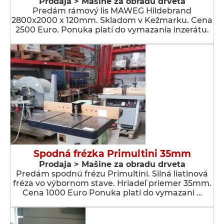
Prodaja > Мašine za obradu drveta
Predám rámový lis MAWEG Hildebrand
2800x2000 x 120mm. Skladom v Kežmarku. Cena
2500 Euro. Ponuka platí do vymazania inzerátu.
Spodná frézka Primultini 35mm
Prodaja > Мašine za obradu drveta
Predám spodnú frézu Primultini. Silná liatinová
fréza vo výbornom stave. Hriadeľ priemer 35mm.
Cena 1000 Euro Ponuka platí do vymazani …