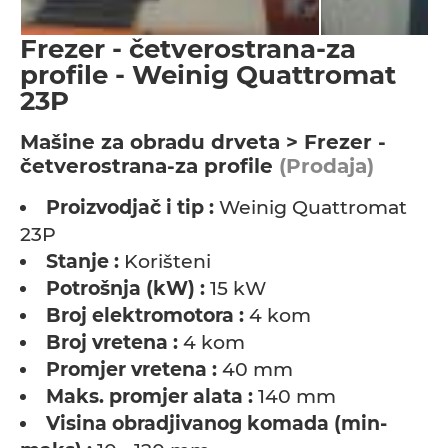
Frezer - četverostrana-za
profile - Weinig Quattromat
23P
Мašine za obradu drveta > Frezer -
četverostrana-za profile
(Prodaja)
Proizvodjač i tip :
Weinig Quattromat
23P
Stanje :
Korišteni
Potrošnja (kW) :
15 kW
Broj elektromotora :
4 kom
Broj vretena :
4 kom
Promjer vretena :
40 mm
Maks. promjer alata :
140 mm
Visina obradjivanog komada (min-