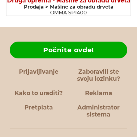
Druga oprema - Мašine za obradu drveta
Prodaja > Мašine za obradu drveta
OMMA SP1400
Počnite ovde!
Prijavljivanje
Zaboravili ste
svoju lozinku?
Kako to uraditi?
Reklama
Pretplata
Administrator
sistema