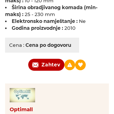
maks) :
10 - 120 mm
Širina obradjivanog komada (min-
maks) :
25 - 230 mm
Elektronsko namještanje :
Ne
Godina proizvodnje :
2010
Cena :
Cena po dogovoru
Zahtev
Optimall