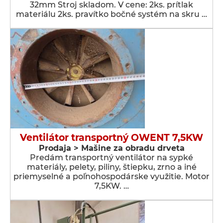
32mm Stroj skladom. V cene: 2ks. prítlak
materiálu 2ks. pravítko bočné systém na skru …
Ventilátor transportný OWENT 7,5KW
Prodaja > Мašine za obradu drveta
Predám transportný ventilátor na sypké
materiály, pelety, piliny, štiepku, zrno a iné
priemyselné a poľnohospodárske využitie. Motor
7,5KW. …