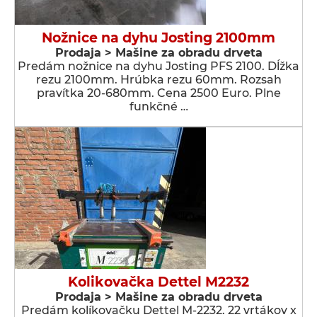
Nožnice na dyhu Josting 2100mm
Prodaja > Мašine za obradu drveta
Predám nožnice na dyhu Josting PFS 2100. Dĺžka
rezu 2100mm. Hrúbka rezu 60mm. Rozsah
pravítka 20-680mm. Cena 2500 Euro. Plne
funkčné …
Kolikovačka Dettel M2232
Prodaja > Мašine za obradu drveta
Predám kolíkovačku Dettel M-2232. 22 vrtákov x