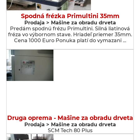
Spodná frézka Primultini 35mm
Prodaja > Мašine za obradu drveta
Predám spodnú frézu Primultini. Silná liatinová
fréza vo výbornom stave. Hriadeľ priemer 35mm.
Cena 1000 Euro Ponuka platí do vymazani …
Druga oprema - Мašine za obradu drveta
Prodaja > Мašine za obradu drveta
SCM Tech 80 Plus