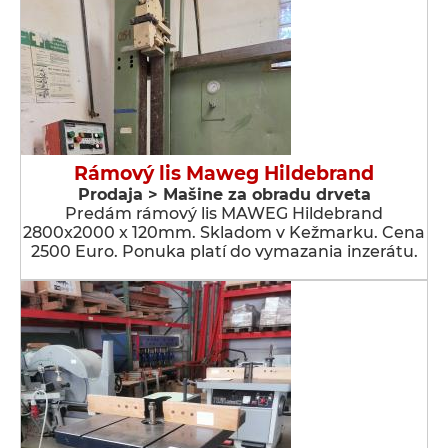
Rámový lis Maweg Hildebrand
Prodaja > Мašine za obradu drveta
Predám rámový lis MAWEG Hildebrand
2800x2000 x 120mm. Skladom v Kežmarku. Cena
2500 Euro. Ponuka platí do vymazania inzerátu.