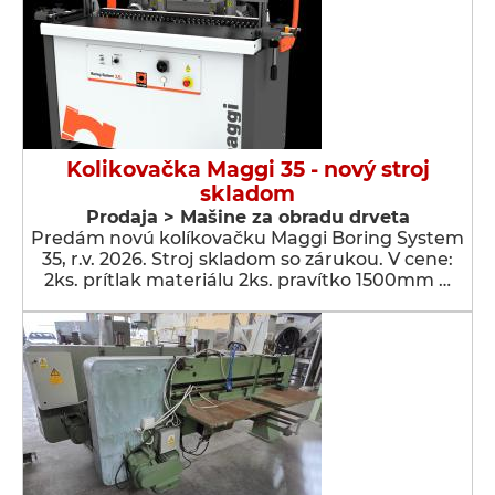
Kolikovačka Maggi 35 - nový stroj
skladom
Prodaja > Мašine za obradu drveta
Predám novú kolíkovačku Maggi Boring System
35, r.v. 2026. Stroj skladom so zárukou. V cene:
2ks. prítlak materiálu 2ks. pravítko 1500mm …