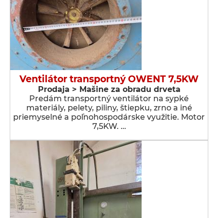
Ventilátor transportný OWENT 7,5KW
Prodaja > Мašine za obradu drveta
Predám transportný ventilátor na sypké
materiály, pelety, piliny, štiepku, zrno a iné
priemyselné a poľnohospodárske využitie. Motor
7,5KW. …