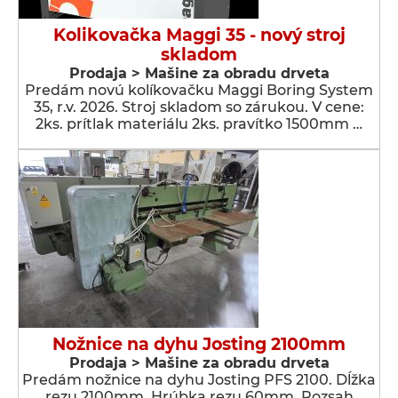
Kolikovačka Maggi 35 - nový stroj
skladom
Prodaja > Мašine za obradu drveta
Predám novú kolíkovačku Maggi Boring System
35, r.v. 2026. Stroj skladom so zárukou. V cene:
2ks. prítlak materiálu 2ks. pravítko 1500mm …
Nožnice na dyhu Josting 2100mm
Prodaja > Мašine za obradu drveta
Predám nožnice na dyhu Josting PFS 2100. Dĺžka
rezu 2100mm. Hrúbka rezu 60mm. Rozsah