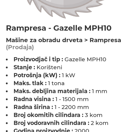
Rampresa - Gazelle MPH10
Мašine za obradu drveta > Rampresa
(Prodaja)
Proizvodjač i tip :
Gazelle MPH10
Stanje :
Korišteni
Potrošnja (kW) :
1 kW
Maks. tlak :
1 tona
Maks. debljina materijala :
1 mm
Radna visina :
1 - 1500 mm
Radna širina :
1 - 2200 mm
Broj okomitih cilindara :
3 kom
Broj vodoravnih cilindara :
2 kom
Godina proizvodnje :
2000