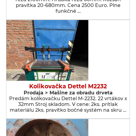
pravítka 20-680mm. Cena 2500 Euro. Plne
funkčné …
Kolikovačka Dettel M2232
Prodaja > Мašine za obradu drveta
Predám kolíkovačku Dettel M-2232. 22 vrtákov x
32mm Stroj skladom. V cene: 2ks. prítlak
materiálu 2ks. pravítko bočné systém na skru …