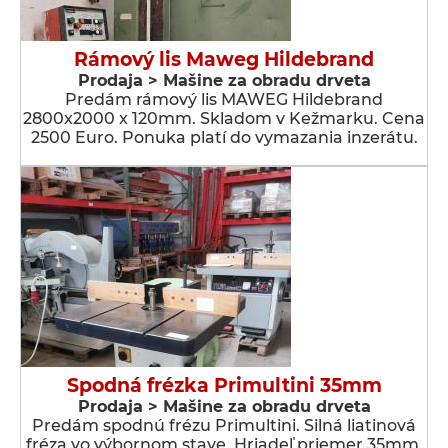
Rámový lis Maweg Hildebrand
Prodaja > Мašine za obradu drveta
Predám rámový lis MAWEG Hildebrand
2800x2000 x 120mm. Skladom v Kežmarku. Cena
2500 Euro. Ponuka platí do vymazania inzerátu.
Spodná frézka Primultini 35mm
Prodaja > Мašine za obradu drveta
Predám spodnú frézu Primultini. Silná liatinová
fréza vo výbornom stave. Hriadeľ priemer 35mm.