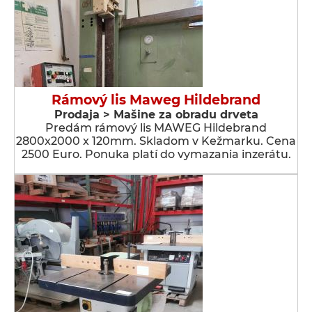
Rámový lis Maweg Hildebrand
Prodaja > Мašine za obradu drveta
Predám rámový lis MAWEG Hildebrand
2800x2000 x 120mm. Skladom v Kežmarku. Cena
2500 Euro. Ponuka platí do vymazania inzerátu.