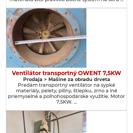
Ventilátor transportný OWENT 7,5KW
Prodaja > Мašine za obradu drveta
Predám transportný ventilátor na sypké
materiály, pelety, piliny, štiepku, zrno a iné
priemyselné a poľnohospodárske využitie. Motor
7,5KW. …