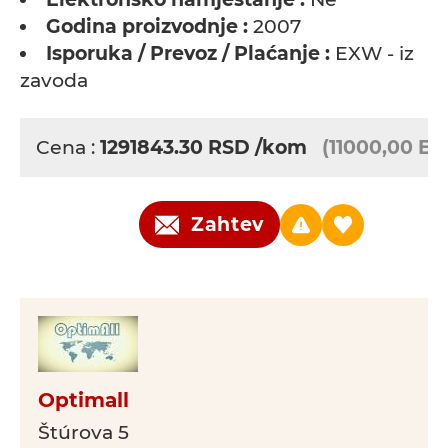
Godina proizvodnje :
2007
Isporuka / Prevoz / Plaćanje :
EXW - iz
zavoda
Cena :
1291843.30
RSD
/kom
(11000,00 EU
Zahtev
Optimall
Štúrova 5