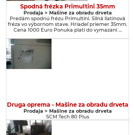
Spodná frézka Primultini 35mm
Prodaja > Мašine za obradu drveta
Predám spodnú frézu Primultini. Silná liatinová
fréza vo výbornom stave. Hriadeľ priemer 35mm.
Cena 1000 Euro Ponuka platí do vymazani …
Druga oprema - Мašine za obradu drveta
Prodaja > Мašine za obradu drveta
SCM Tech 80 Plus