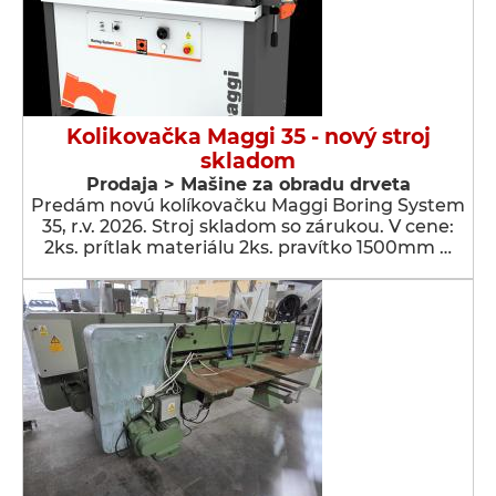
Kolikovačka Maggi 35 - nový stroj
skladom
Prodaja > Мašine za obradu drveta
Predám novú kolíkovačku Maggi Boring System
35, r.v. 2026. Stroj skladom so zárukou. V cene:
2ks. prítlak materiálu 2ks. pravítko 1500mm …