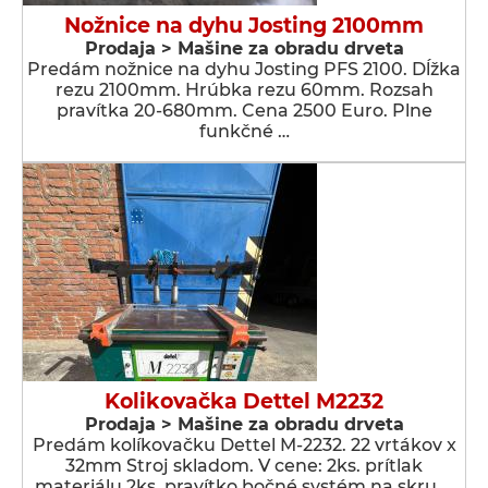
Nožnice na dyhu Josting 2100mm
Prodaja > Мašine za obradu drveta
Predám nožnice na dyhu Josting PFS 2100. Dĺžka
rezu 2100mm. Hrúbka rezu 60mm. Rozsah
pravítka 20-680mm. Cena 2500 Euro. Plne
funkčné …
Kolikovačka Dettel M2232
Prodaja > Мašine za obradu drveta
Predám kolíkovačku Dettel M-2232. 22 vrtákov x
32mm Stroj skladom. V cene: 2ks. prítlak
materiálu 2ks. pravítko bočné systém na skru …