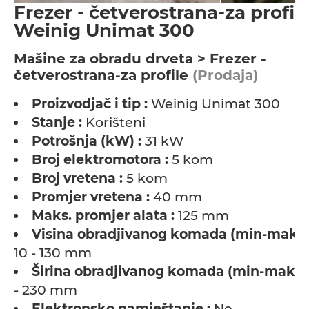
Frezer - četverostrana-za profile
Weinig Unimat 300
Мašine za obradu drveta > Frezer -
četverostrana-za profile
(Prodaja)
Proizvodjač i tip :
Weinig Unimat 300
Stanje :
Korišteni
Potrošnja (kW) :
31 kW
Broj elektromotora :
5 kom
Broj vretena :
5 kom
Promjer vretena :
40 mm
Maks. promjer alata :
125 mm
Visina obradjivanog komada (min-maks)
10 - 130 mm
Širina obradjivanog komada (min-maks) 
- 230 mm
Elektronsko namještanje :
Ne