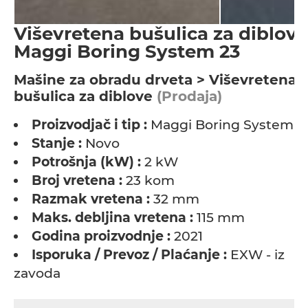
Viševretena bušulica za diblove
Maggi Boring System 23
Мašine za obradu drveta > Viševretena
bušulica za diblove
(Prodaja)
Proizvodjač i tip :
Maggi Boring System 2
Stanje :
Novo
Potrošnja (kW) :
2 kW
Broj vretena :
23 kom
Razmak vretena :
32 mm
Maks. debljina vretena :
115 mm
Godina proizvodnje :
2021
Isporuka / Prevoz / Plaćanje :
EXW - iz
zavoda