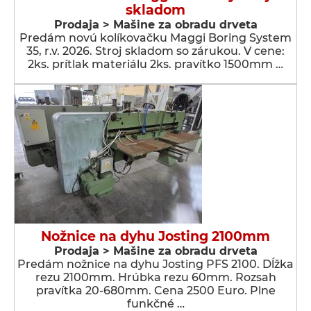
skladom
Prodaja > Мašine za obradu drveta
Predám novú kolíkovačku Maggi Boring System
35, r.v. 2026. Stroj skladom so zárukou. V cene:
2ks. prítlak materiálu 2ks. pravítko 1500mm …
Nožnice na dyhu Josting 2100mm
Prodaja > Мašine za obradu drveta
Predám nožnice na dyhu Josting PFS 2100. Dĺžka
rezu 2100mm. Hrúbka rezu 60mm. Rozsah
pravítka 20-680mm. Cena 2500 Euro. Plne
funkčné …