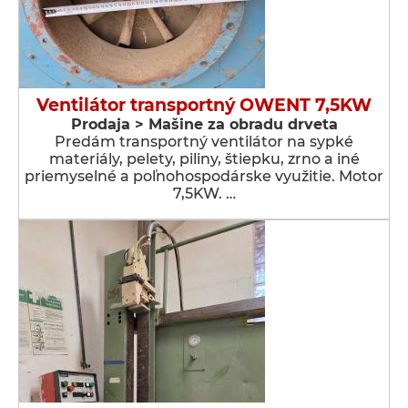
Ventilátor transportný OWENT 7,5KW
Prodaja > Мašine za obradu drveta
Predám transportný ventilátor na sypké
materiály, pelety, piliny, štiepku, zrno a iné
priemyselné a poľnohospodárske využitie. Motor
7,5KW. …