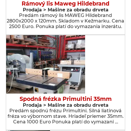
Rámový lis Maweg Hildebrand
Prodaja > Мašine za obradu drveta
Predám rámový lis MAWEG Hildebrand
2800x2000 x 120mm. Skladom v Kežmarku. Cena
2500 Euro. Ponuka platí do vymazania inzerátu.
Spodná frézka Primultini 35mm
Prodaja > Мašine za obradu drveta
Predám spodnú frézu Primultini. Silná liatinová
fréza vo výbornom stave. Hriadeľ priemer 35mm.
Cena 1000 Euro Ponuka platí do vymazani …