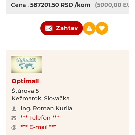
Cena :
587201.50
RSD
/kom
(5000,00 EUR
Zahtev
Optimall
Štúrova 5
Kežmarok, Slovačka
Ing. Roman Kurila
*** Telefon ***
*** E-mail ***