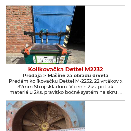
Kolikovačka Dettel M2232
Prodaja > Мašine za obradu drveta
Predám kolíkovačku Dettel M-2232. 22 vrtákov x
32mm Stroj skladom. V cene: 2ks. prítlak
materiálu 2ks. pravítko bočné systém na skru …