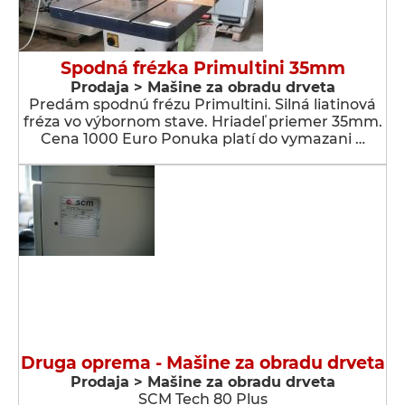
Spodná frézka Primultini 35mm
Prodaja > Мašine za obradu drveta
Predám spodnú frézu Primultini. Silná liatinová
fréza vo výbornom stave. Hriadeľ priemer 35mm.
Cena 1000 Euro Ponuka platí do vymazani …
Druga oprema - Мašine za obradu drveta
Prodaja > Мašine za obradu drveta
SCM Tech 80 Plus