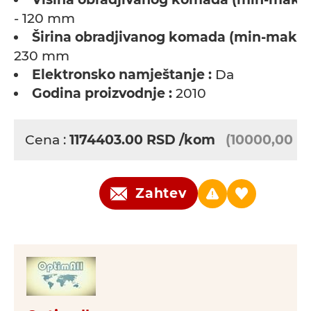
- 120 mm
Širina obradjivanog komada (min-maks) 
230 mm
Elektronsko namještanje :
Da
Godina proizvodnje :
2010
Cena :
1174403.00
RSD
/kom
(10000,00 E
Zahtev