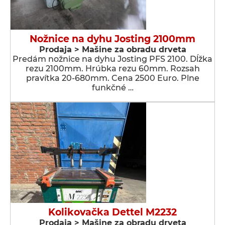
Nožnice na dyhu Josting 2100mm
Prodaja > Мašine za obradu drveta
Predám nožnice na dyhu Josting PFS 2100. Dĺžka
rezu 2100mm. Hrúbka rezu 60mm. Rozsah
pravítka 20-680mm. Cena 2500 Euro. Plne
funkčné …
Kolikovačka Dettel M2232
Prodaja > Мašine za obradu drveta