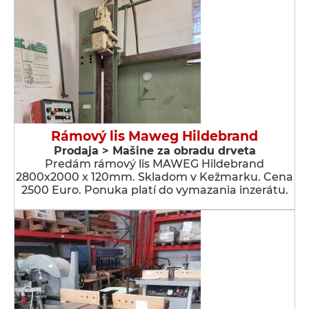
Rámový lis Maweg Hildebrand
Prodaja > Мašine za obradu drveta
Predám rámový lis MAWEG Hildebrand
2800x2000 x 120mm. Skladom v Kežmarku. Cena
2500 Euro. Ponuka platí do vymazania inzerátu.