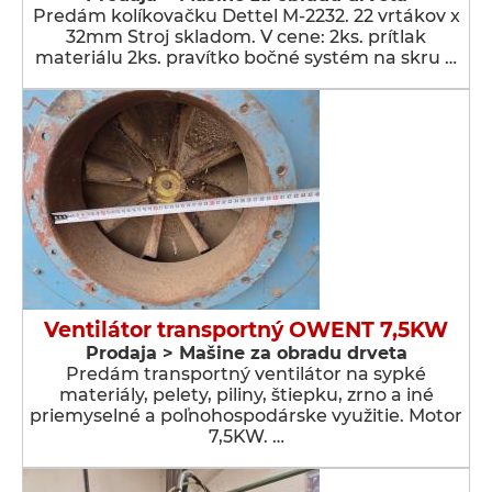
Predám kolíkovačku Dettel M-2232. 22 vrtákov x
32mm Stroj skladom. V cene: 2ks. prítlak
materiálu 2ks. pravítko bočné systém na skru …
Ventilátor transportný OWENT 7,5KW
Prodaja > Мašine za obradu drveta
Predám transportný ventilátor na sypké
materiály, pelety, piliny, štiepku, zrno a iné
priemyselné a poľnohospodárske využitie. Motor
7,5KW. …