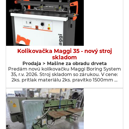
Kolikovačka Maggi 35 - nový stroj
skladom
Prodaja > Мašine za obradu drveta
Predám novú kolíkovačku Maggi Boring System
35, r.v. 2026. Stroj skladom so zárukou. V cene:
2ks. prítlak materiálu 2ks. pravítko 1500mm …