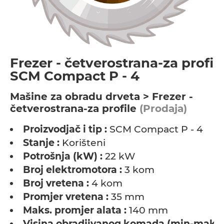
Frezer - četverostrana-za profile
SCM Compact P - 4
Мašine za obradu drveta > Frezer -
četverostrana-za profile
(Prodaja)
Proizvodjač i tip :
SCM Compact P - 4
Stanje :
Korišteni
Potrošnja (kW) :
22 kW
Broj elektromotora :
3 kom
Broj vretena :
4 kom
Promjer vretena :
35 mm
Maks. promjer alata :
140 mm
Visina obradjivanog komada (min-maks)