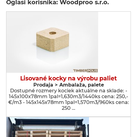
Oglasi korisnika: Woodproo s.r.o.
Lisované kocky na výrobu paliet
Prodaja > Ambalaža, palete
Dostupné rozmery kociek aktuálne na sklade: -
145x100x78mm 1pal=1,630m3/1440ks cena: 250,-
€/m3 - 145x145x78mm 1pal=1,570m3/960ks cena:
250 …