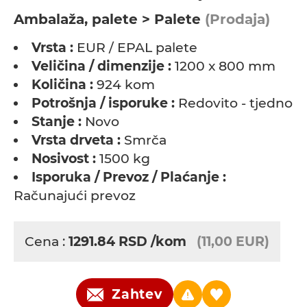
Ambalaža, palete > Palete
(Prodaja)
Vrsta :
EUR / EPAL palete
Veličina / dimenzije :
1200 x 800 mm
Količina :
924 kom
Potrošnja / isporuke :
Redovito - tjedno
Stanje :
Novo
Vrsta drveta :
Smrča
Nosivost :
1500 kg
Isporuka / Prevoz / Plaćanje :
Računajući prevoz
Cena :
1291.84
RSD
/kom
(11,00 EUR)
Zahtev