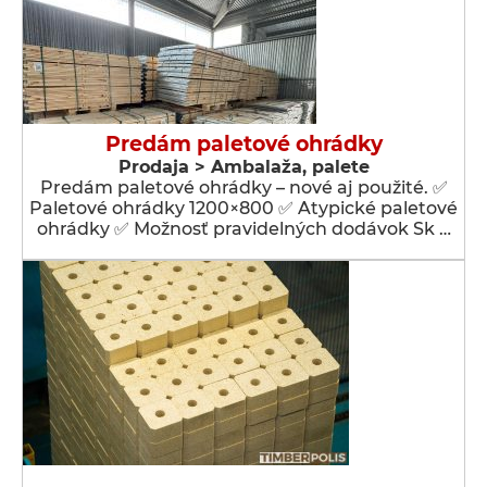
Predám paletové ohrádky
Prodaja > Ambalaža, palete
Predám paletové ohrádky – nové aj použité. ✅
Paletové ohrádky 1200×800 ✅ Atypické paletové
ohrádky ✅ Možnosť pravidelných dodávok Sk …