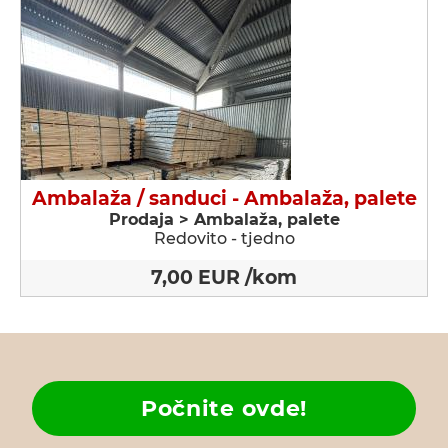
Ambalaža / sanduci - Ambalaža, palete
Prodaja > Ambalaža, palete
Redovito - tjedno
7,00 EUR /kom
Počnite ovde!