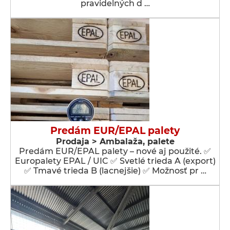
pravidelných d …
Predám EUR/EPAL palety
Prodaja > Ambalaža, palete
Predám EUR/EPAL palety – nové aj použité. ✅
Europalety EPAL / UIC ✅ Svetlé trieda A (export)
✅ Tmavé trieda B (lacnejšie) ✅ Možnosť pr …