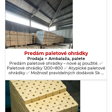
Predám paletové ohrádky
Prodaja > Ambalaža, palete
Predám paletové ohrádky – nové aj použité. ✅
Paletové ohrádky 1200×800 ✅ Atypické paletové
ohrádky ✅ Možnosť pravidelných dodávok Sk …