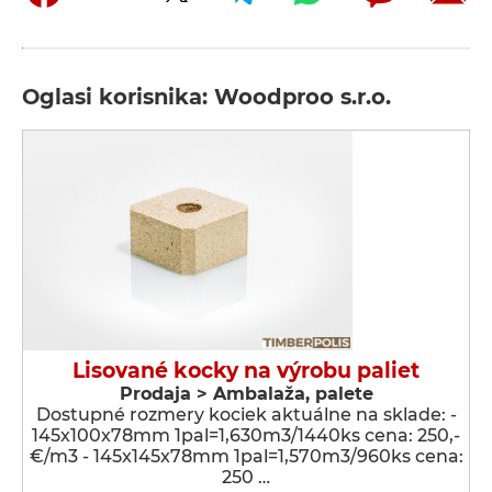
Oglasi korisnika: Woodproo s.r.o.
Lisované kocky na výrobu paliet
Prodaja > Ambalaža, palete
Dostupné rozmery kociek aktuálne na sklade: -
145x100x78mm 1pal=1,630m3/1440ks cena: 250,-
€/m3 - 145x145x78mm 1pal=1,570m3/960ks cena:
250 …