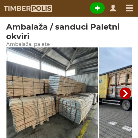
Ambalaža / sanduci Paletni
okviri
Ambalaža, palete