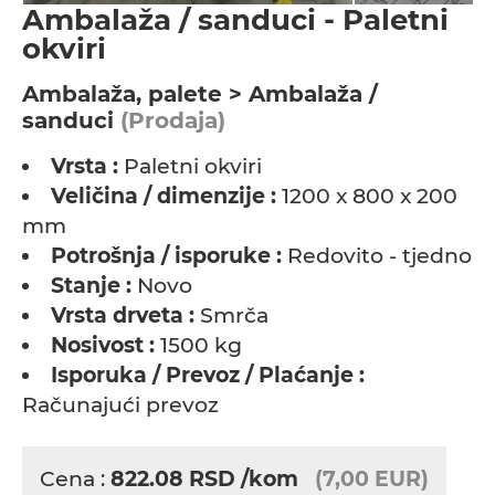
Ambalaža / sanduci - Paletni
okviri
Ambalaža, palete > Ambalaža /
sanduci
(Prodaja)
Vrsta :
Paletni okviri
Veličina / dimenzije :
1200 x 800 x 200
mm
Potrošnja / isporuke :
Redovito - tjedno
Stanje :
Novo
Vrsta drveta :
Smrča
Nosivost :
1500 kg
Isporuka / Prevoz / Plaćanje :
Računajući prevoz
Cena :
822.08
RSD
/kom
(7,00 EUR)