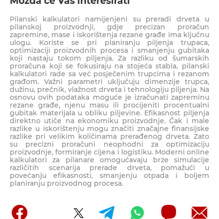
Možda će Vas interesirati
Pilanski kalkulatori namijenjeni su preradi drveta u
pilanskoj proizvodnji, gdje precizan proračun
zapremine, mase i iskorištenja rezane građe ima ključnu
ulogu. Koriste se pri planiranju piljenja trupaca,
optimizaciji proizvodnih procesa i smanjenju gubitaka
koji nastaju tokom piljenja. Za razliku od šumarskih
proračuna koji se fokusiraju na stojeća stabla, pilanski
kalkulatori rade sa već posječenim trupcima i rezanom
građom. Važni parametri uključuju dimenzije trupca,
dužinu, prečnik, vlažnost drveta i tehnologiju piljenja. Na
osnovu ovih podataka moguće je izračunati zapreminu
rezane građe, njenu masu ili procijeniti procentualni
gubitak materijala u obliku piljevine. Efikasnost piljenja
direktno utiče na ekonomiku proizvodnje. Čak i male
razlike u iskorištenju mogu značiti značajne finansijske
razlike pri velikim količinama prerađenog drveta. Zato
su precizni proračuni neophodni za optimizaciju
proizvodnje, formiranje cijena i logistiku. Moderni online
kalkulatori za pilanare omogućavaju brze simulacije
različitih scenarija prerade drveta, pomažući u
povećanju efikasnosti, smanjenju otpada i boljem
planiranju proizvodnog procesa.