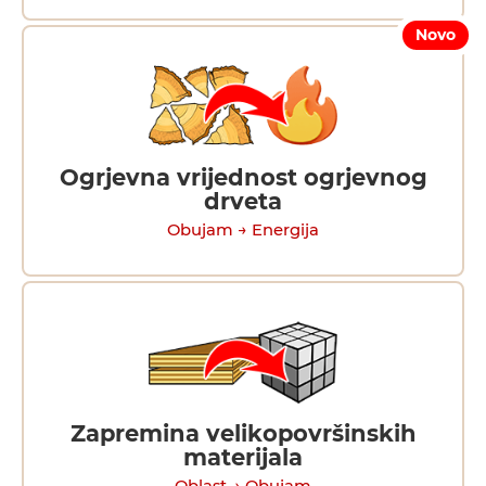
Novo
Ogrjevna vrijednost ogrjevnog
drveta
Obujam → Energija
Zapremina velikopovršinskih
materijala